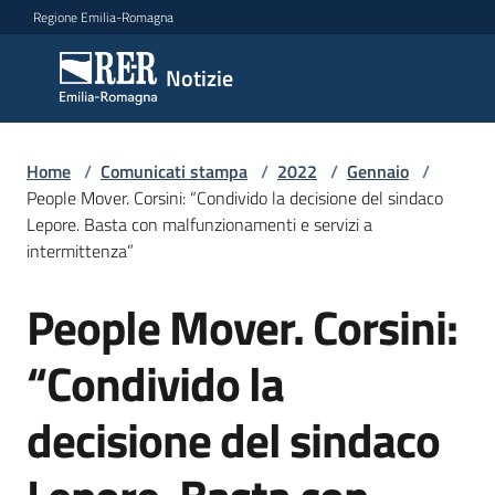
Vai al contenuto
Vai alla navigazione
Vai al footer
Regione Emilia-Romagna
Notizie
Notizie
Home
Comunicati
/
Comunicati stampa
/
2022
/
Gennaio
/
People Mover. Corsini: “Condivido la decisione del sindaco
stampa
Menu selezionato
Lepore. Basta con malfunzionamenti e servizi a
intermittenza”
Cerca
un
People Mover. Corsini:
comunicato
Salta al contenuto
“Condivido la
Risorse
decisione del sindaco