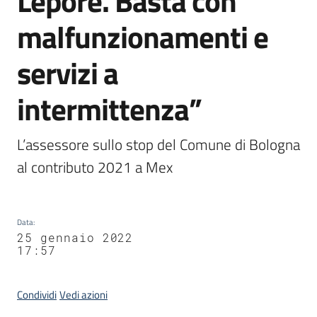
Lepore. Basta con
Agenzia
malfunzionamenti e
di
informazione
servizi a
e
comunicazione
intermittenza”
Seguici
L’assessore sullo stop del Comune di Bologna 
su
al contributo 2021 a Mex
Data
:
25 gennaio 2022
17:57
Condividi
Vedi azioni