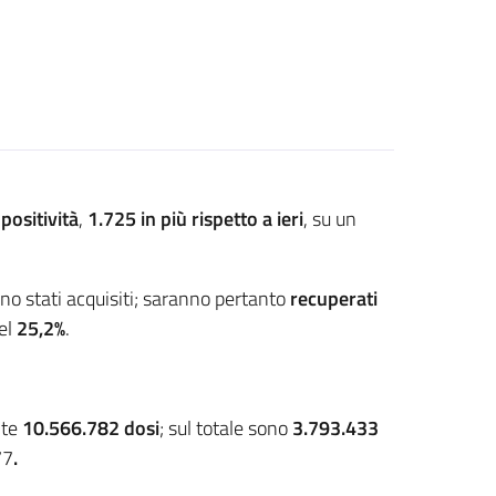
 positività
,
1.725
in più rispetto a ieri
, su un
no stati acquisiti; saranno pertanto
recuperati
del
25,2%
.
nte
10.566.782 dosi
; sul totale sono
3.793.433
77
.