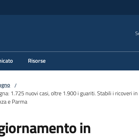
S
icato
Risorse
ugno
/
 1.725 nuovi casi, oltre 1.900 i guariti. Stabili i ricoveri i
cenza e Parma
ggiornamento in