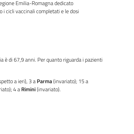
la Regione Emilia-Romagna dedicato
i cicli vaccinali completati e le dosi
a è di 67,9 anni. Per quanto riguarda i pazienti
petto a ieri), 3 a
Parma
(invariato); 15 a
iato); 4 a
Rimini
(invariato).