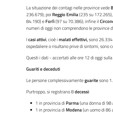
La situazione dei contagi nelle province vede
236.679); poi
Reggio Emilia
(235 su 172.265)
84.190) e
Forlì
(97 su 70.386); infine il
Circon
numeri di oggi non comprendono le province d
I
casi attivi
, cioè i
malati effettivi,
sono 26.334 (
ospedaliere o risultano prive di sintomi, sono
Questi i dati - accertati alle ore 12 di oggi sull
Guariti e deceduti
Le persone complessivamente
guarite
sono 1
Purtroppo, si registrano 8
decessi
:
1 in provincia di
Parma
(una donna di 98 
1 in provincia di
Modena
(un uomo di 86 