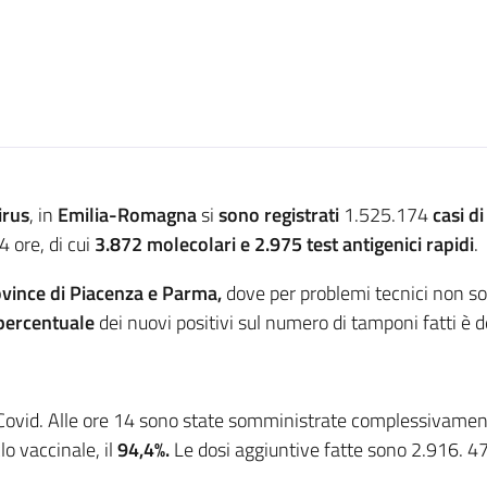
irus
, in
Emilia-Romagna
si
sono registrati
1.525.174
casi
di
4 ore, di cui
3.872
molecolari e 2.975 test antigenici rapidi
.
ovince di Piacenza e Parma,
dove per problemi tecnici non so
percentuale
dei nuovi positivi sul numero di tamponi fatti è 
Covid. Alle ore 14 sono state somministrate complessivame
o vaccinale, il
94,4%.
Le dosi aggiuntive fatte sono 2.916. 4