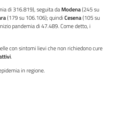
emia di 316.819), seguita da
Modena
(245 su
ara
(179 su 106.106); quindi
Cesena
(105 su
 inizio pandemia di 47.489. Come detto, i
elle con sintomi lievi che non richiedono cure
attivi
.
l’epidemia in regione.