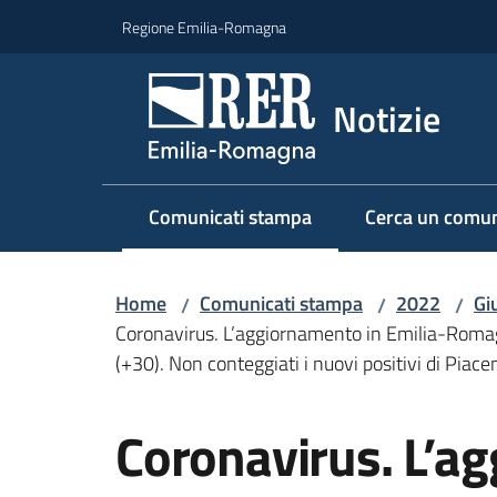
Vai al contenuto
Vai alla navigazione
Vai al footer
Regione Emilia-Romagna
Notizie
Comunicati stampa
Cerca un comun
Menu selezionato
Home
Comunicati stampa
2022
Gi
/
/
/
Coronavirus. L’aggiornamento in Emilia-Romagna:
(+30). Non conteggiati i nuovi positivi di Pia
Salta al contenuto
Coronavirus. L’a