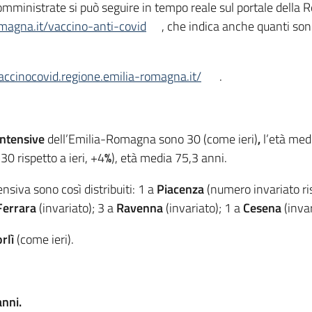
 somministrate si può seguire in tempo reale sul portale del
omagna.it/vaccino-anti-covid
, che indica anche quanti sono 
vaccinocovid.regione.emilia-romagna.it/
.
intensive
dell’Emilia-Romagna sono 30 (come ieri)
,
l’età medi
30 rispetto a ieri, +4
%
), età media 75,3 anni.
tensiva sono così distribuiti: 1 a
Piacenza
(numero invariato ris
Ferrara
(invariato); 3 a
Ravenna
(invariato); 1 a
Cesena
(invar
rlì
(come ieri).
anni.