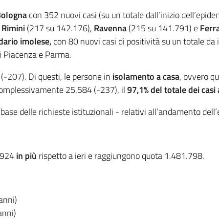
Bologna
con 352 nuovi casi (su un totale dall’inizio dell’epid
,
Rimini
(217 su 142.176),
Ravenna
(215 su 141.791) e
Ferr
dario imolese,
con 80 nuovi casi di positività su un totale da
i Piacenza e Parma.
-207). Di questi, le persone in
isolamento a casa
, ovvero qu
 complessivamente 25.584 (-237), il
97,1% del totale dei casi 
a base delle richieste istituzionali - relativi all’andamento del
.924
in più
rispetto a ieri e raggiungono quota 1.481.798.
anni)
anni)