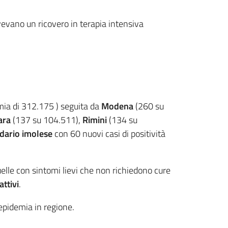
vevano un ricovero in terapia intensiva
emia di 312.175 ) seguita da
Modena
(260 su
ara
(137 su 104.511),
Rimini
(134 su
dario imolese
con 60 nuovi casi di positività
uelle con sintomi lievi che non richiedono cure
attivi
.
l’epidemia in regione.