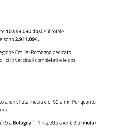
nte
10.553.030 dosi
; sul totale
te sono
2.911.094.
la Regione Emilia-Romagna dedicato
i cicli vaccinali completati e le dosi
o a ieri)
,
l’età media è di 69 anni. Per quanto
nni.
i); 9 a
Bologna
(- 1 rispetto a ieri); 3 a
Imola
(+