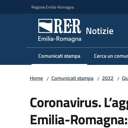
Vai al contenuto
Vai alla navigazione
Vai al footer
Regione Emilia-Romagna
Notizie
Comunicati stampa
Cerca un comun
Menu selezionato
Home
Comunicati stampa
2022
Gi
/
/
/
Salta al contenuto
Coronavirus. L’a
Emilia-Romagna: 