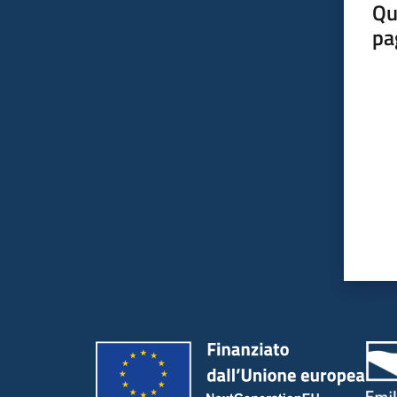
Qu
pa
Valut