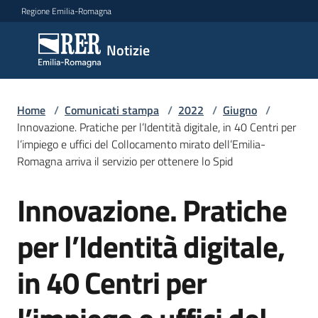
Vai al contenuto
Vai alla navigazione
Vai al footer
Regione Emilia-Romagna
Notizie
Notizie
Home
Comunicati
/
Comunicati stampa
/
2022
/
Giugno
/
Innovazione. Pratiche per l’Identità digitale, in 40 Centri per
stampa
Menu selezionato
l’impiego e uffici del Collocamento mirato dell’Emilia-
Romagna arriva il servizio per ottenere lo Spid
Cerca
un
Innovazione. Pratiche
comunicato
Salta al contenuto
per l’Identità digitale,
Risorse
in 40 Centri per