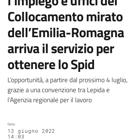
l’impiego e uffici del
Agenzia
Collocamento mirato
di
informazione
dell’Emilia-Romagna
e
comunicazione
arriva il servizio per
ottenere lo Spid
Seguici
su
L’opportunità, a partire dal prossimo 4 luglio, 
grazie a una convenzione tra Lepida e 
l’Agenzia regionale per il lavoro
Data
:
13 giugno 2022
14:03