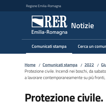
Vai al contenuto
Vai alla navigazione
Vai al footer
Regione Emilia-Romagna
Notizie
Comunicati stampa
Cerca un comun
Menu selezionato
Home
Comunicati stampa
2022
Gi
/
/
/
Protezione civile. Incendi nei boschi, da sabat
a lavorare contemporaneamente su più fronti, 
Salta al contenuto
Protezione civile.