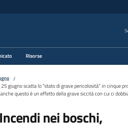
S
icato
Risorse
ugno
/
o 25 giugno scatta lo “stato di grave pericolosità” in cinque 
anche questo è un effetto della grave siccità con cui ci dob
 Incendi nei boschi,