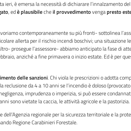
 ieri, è emersa la necessità di dichiarare l’innalzamento del r
gato
, ed
è plausibile
che
il provvedimento
venga
presto este
avoriamo contemporaneamente su più fronti- sottolinea l’ass
icolare allerta per il rischio incendi boschivi; una situazione
tro- prosegue l’assessore- abbiamo anticipato la fase di atte
febbraio, anziché a fine primavera o inizio estate. Ed è per q
rimento delle sanzioni
. Chi viola le prescrizioni o adotta co
ta la reclusione da 4 a 10 anni se l’incendio è doloso (provoca
negligenza, imprudenza o imperizia, si può essere condannati a
anni sono vietate la caccia, le attività agricole e la pastorizia.
dell’Agenzia regionale per la sicurezza territoriale e la protez
omando Regione Carabinieri Forestale.