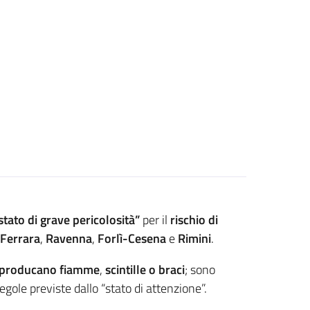
stato di grave pericolosità”
per il
rischio di
Ferrara
,
Ravenna
,
Forlì-Cesena
e
Rimini
.
he producano fiamme
,
scintille o braci
; sono
egole previste dallo “stato di attenzione”.