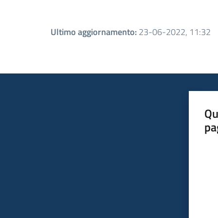
Ultimo aggiornamento
:
23-06-2022, 11:32
Qu
pa
Valut