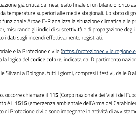
zione già critica da mesi, esito finale di un bilancio idrico 
e da temperature superiori alle medie stagionali. Lo stato di g
tro funzionale Arpae E-R analizza la situazione climatica e le
), misurando gli indici di suscettività e di propagazione degli 
o i dati sugli incendi effettivamente registrati.
riale e la Protezione civile (
https://protezionecivile.regione.
o la logica del
codice colore
, indicata dal Dipartimento nazion
e Silvani a Bologna, tutti i giorni, compresi i festivi, dalle 8 a
o, occorre chiamare il
115
(Corpo nazionale dei Vigili del Fuoco
to è il
1515
(emergenza ambientale dell’Arma dei Carabinieri-s
iato di Protezione civile sono impegnate in attività di avvist