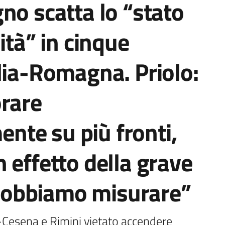
no scatta lo “stato
ità” in cinque
lia-Romagna. Priolo:
orare
te su più fronti,
 effetto della grave
i dobbiamo misurare”
-Cesena e Rimini vietato accendere 