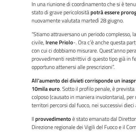
In una riunione di coordinamento che si è tenuta
stato di grave pericolosità
potrà essere proro
nuovamente valutata martedì 28 giugno.
“Stiamo attraversano un periodo complesso, l
civile,
Irene Priolo
-. Ora c’è anche questa part
con cui ci dobbiamo misurare. Quest’anno peral
provvedimenti restrittivi di questo tipo già in 
opportuno attenersi alle prescrizioni”.
All’aumento dei divieti corrisponde un inasp
10mila euro
. Sotto il profilo penale, è previs
colposo (causato in maniera involontaria), per 
territori percorsi dal fuoco, nei successivi dieci 
Il
provvedimento
è stato emanato dal Direttore 
Direzione regionale dei Vigili del Fuoco e il C