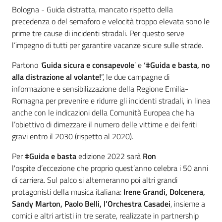
Contenuto
Bologna - Guida distratta, mancato rispetto della
precedenza o del semaforo e velocità troppo elevata sono le
prime tre cause di incidenti stradali. Per questo serve
l’impegno di tutti per garantire vacanze sicure sulle strade.
Partono
‘
Guida sicura e consapevole
’ e
‘#Guida e basta, no
alla distrazione al volante!
”, le due campagne di
informazione e sensibilizzazione della Regione Emilia-
Romagna per prevenire e ridurre gli incidenti stradali, in linea
anche con le indicazioni della Comunità Europea che ha
l’obiettivo di dimezzare il numero delle vittime e dei feriti
gravi entro il 2030 (rispetto al 2020).
Per
#Guida e basta
edizione 2022 sarà
Ron
l'ospite d’eccezione che proprio quest’anno celebra i 50 anni
di carriera. Sul palco si alterneranno poi altri grandi
protagonisti della musica italiana:
Irene Grandi, Dolcenera,
Sandy Marton, Paolo Belli, l’Orchestra Casadei
, insieme a
comici e altri artisti in tre serate, realizzate in partnership