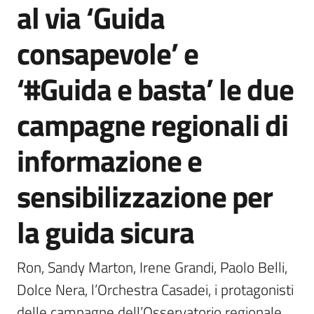
al via ‘Guida
Agenzia
di
consapevole’ e
informazione
e
‘#Guida e basta’ le due
comunicazione
campagne regionali di
Seguici
informazione e
su
sensibilizzazione per
la guida sicura
Ron, Sandy Marton, Irene Grandi, Paolo Belli, 
Dolce Nera, l’Orchestra Casadei, i protagonisti 
delle campagne dell’Osservatorio regionale 