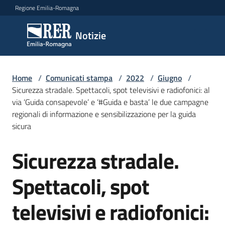
Vai al contenuto
Vai alla navigazione
Vai al footer
Regione Emilia-Romagna
Notizie
Notizie
Home
Comunicati
/
Comunicati stampa
/
2022
/
Giugno
/
Sicurezza stradale. Spettacoli, spot televisivi e radiofonici: al
stampa
Menu selezionato
via ‘Guida consapevole’ e ‘#Guida e basta’ le due campagne
regionali di informazione e sensibilizzazione per la guida
Cerca
sicura
un
comunicato
Sicurezza stradale.
Salta al contenuto
Risorse
Spettacoli, spot
televisivi e radiofonici: