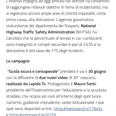
L’intenso impegno ad oggi profuso nel settore ha consentito
di raggiungere notevoli obiettivi in tema di incidentalità, ma
si registrano ancora ampie aree di criticità imputabili, come
prima causa, alla distrazione. L’agenzia governativa
statunitense del dipartimento dei Trasporti,
National
Highway Traffic Safety Administration
(NHTSA), ha
calcolato che la percentuale di tempo in cui i conducenti
sono impegnati in compiti secondari è pari al 23,5% e la
distrazione è alla base dei 17% degli incidenti.
Le campagne
“Guida sicura e consapevole”
prenderà il via il
30 giugno
con la diffusione di
due nuovi video
, di 30’’ ciascuno,
realizzati da Lepida Tv.
Protagonista è
Mauro Sorbi
,
presidente dell’Osservatorio per l’educazione e la sicurezza
stradale, che ricopre più ruoli all’interno degli spot (voce
narrante, guidatore imprudente, veste istituzionale). I due
spot sono disponibili ai link:
https://regioneer.it/yl176x5v
e
https://regioneer.it/je262j5t