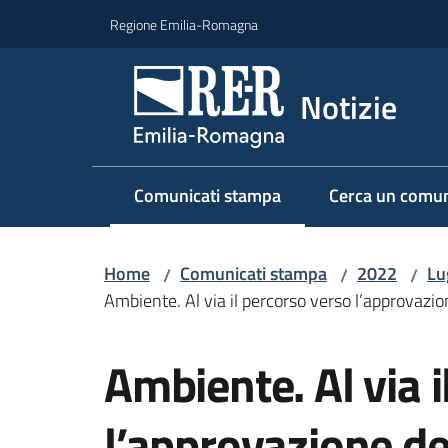
Vai al contenuto
Vai alla navigazione
Vai al footer
Regione Emilia-Romagna
Notizie
Comunicati stampa
Cerca un comun
Menu selezionato
Home
Comunicati stampa
2022
Lu
/
/
/
Ambiente. Al via il percorso verso l’approvazion
Salta al contenuto
Ambiente. Al via 
l’approvazione del