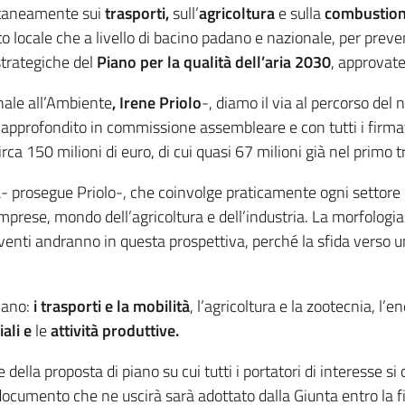
ltaneamente sui
trasporti,
sull’
agricoltura
e sulla
combustione
o locale che a livello di bacino padano e nazionale, per preveni
strategiche del
Piano per la qualità dell’aria 2030
, approvate
nale all’Ambiente
, Irene Priolo
-, diamo il via al percorso de
 approfondito in commissione assembleare e con tutti i firmatar
ca 150 milioni di euro, di cui quasi 67 milioni già nel primo tr
a- prosegue Priolo-, che coinvolge praticamente ogni settore
i, imprese, mondo dell’agricoltura e dell’industria. La morfolo
venti andranno in questa prospettiva, perché la sfida verso un
Piano:
i trasporti e la mobilità
, l’agricoltura e la zootecnia, l’
ali e
le
attività produttive.
della proposta di piano su cui tutti i portatori di interesse s
ocumento che ne uscirà sarà adottato dalla Giunta entro la fi