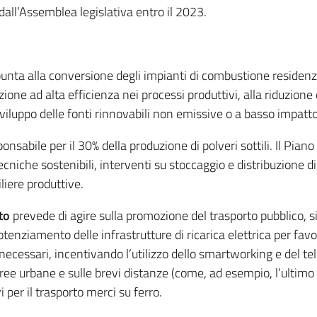
all’Assemblea legislativa entro il 2023.
 punta alla conversione degli impianti di combustione residen
ione ad alta efficienza nei processi produttivi, alla riduzione d
 sviluppo delle fonti rinnovabili non emissive o a basso impat
ponsabile per il 30% della produzione di polveri sottili. Il Piano
ecniche sostenibili, interventi su stoccaggio e distribuzione di
liere produttive.
to
prevede di agire sulla promozione del trasporto pubblico, s
otenziamento delle infrastrutture di ricarica elettrica per favori
ecessari, incentivando l’utilizzo dello smartworking e del te
 aree urbane e sulle brevi distanze (come, ad esempio, l’ultimo 
i per il trasporto merci su ferro.