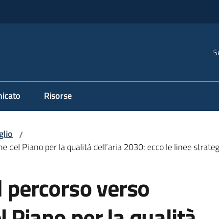
S
icato
Risorse
glio
/
e del Piano per la qualità dell’aria 2030: ecco le linee strate
il percorso verso
 Piano per la qualità