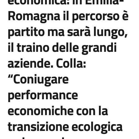
Agenzia
Romagna il percorso è
di
informazione
partito ma sarà lungo,
e
comunicazione
il traino delle grandi
aziende. Colla:
Seguici
su
“Coniugare
performance
economiche con la
transizione ecologica