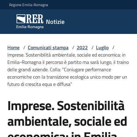
Vai al contenuto
Vai alla navigazione
Vai al footer
Regione Emilia-Romagna
Notizie
Notizie
Home
Comunicati
/
Comunicati stampa
/
2022
/
Luglio
/
Imprese. Sostenibilità ambientale, sociale ed economica: in
stampa
Menu selezionato
Emilia-Romagna il percorso è partito ma sarà lungo, il traino
delle grandi aziende. Colla: “Coniugare performance
Cerca
economiche con la transizione ecologica unico modo per un
un
futuro di crescita equa e diffusa”
comunicato
Imprese. Sostenibilità
Salta al contenuto
Risorse
ambientale, sociale ed
economica: in Emilia-