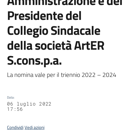
Amministrazione e del
Agenzia
Presidente del
di
informazione
Collegio Sindacale
e
comunicazione
della società ArtER
S.cons.p.a.
Seguici
su
La nomina vale per il triennio 2022 – 2024
Data
:
06 luglio 2022
17:56
Condividi
Vedi azioni