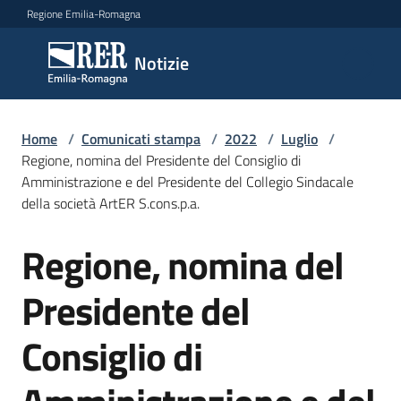
Vai al contenuto
Vai alla navigazione
Vai al footer
Regione Emilia-Romagna
Notizie
Notizie
Home
Comunicati
/
Comunicati stampa
/
2022
/
Luglio
/
Regione, nomina del Presidente del Consiglio di
stampa
Menu selezionato
Amministrazione e del Presidente del Collegio Sindacale
della società ArtER S.cons.p.a.
Cerca
un
Regione, nomina del
comunicato
Salta al contenuto
Presidente del
Risorse
Consiglio di