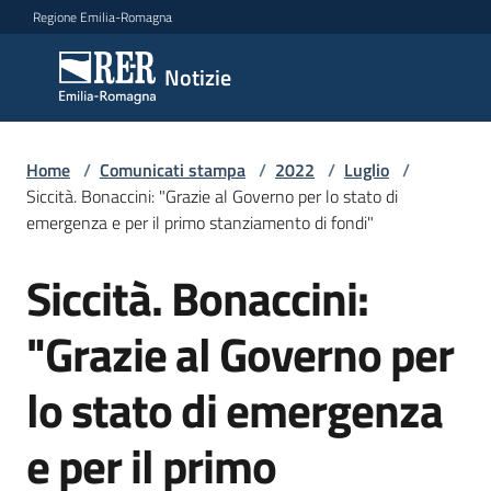
Vai al contenuto
Vai alla navigazione
Vai al footer
Regione Emilia-Romagna
Notizie
Notizie
Home
Comunicati
/
Comunicati stampa
/
2022
/
Luglio
/
Siccità. Bonaccini: "Grazie al Governo per lo stato di
stampa
Menu selezionato
emergenza e per il primo stanziamento di fondi"
Cerca
Siccità. Bonaccini:
un
Salta al contenuto
comunicato
"Grazie al Governo per
Risorse
lo stato di emergenza
e per il primo