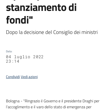
stanziamento di
Agenzia
di
fondi"
informazione
e
comunicazione
Dopo la decisione del Consiglio dei ministri
Seguici
Data
:
su
04 luglio 2022
23:14
Condividi
Vedi azioni
Contenuto
Bologna - "Ringrazio il Governo e il presidente Draghi per
l'accoglimento e il varo dello stato di emergenza per