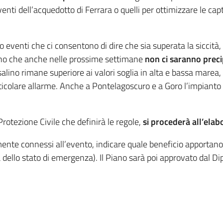
enti dell’acquedotto di Ferrara o quelli per ottimizzare le cap
o eventi che ci consentono di dire che sia superata la siccità
cono che anche nelle prossime settimane
non ci saranno precip
salino rimane superiore ai valori soglia in alta e bassa marea, m
colare allarme. Anche a Pontelagoscuro e a Goro l’impianto d
rotezione Civile che definirà le regole,
si procederà all’elab
mente connessi all’evento, indicare quale beneficio apportano a
dello stato di emergenza). Il Piano sarà poi approvato dal Di