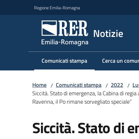
Vai al contenuto
Vai alla navigazione
Vai al footer
Regione Emilia-Romagna
Notizie
Comunicati stampa
Cerca un comun
Menu selezionato
Home
Comunicati stampa
2022
Lu
/
/
/
Siccità. Stato di emergenza, la Cabina di regia a
Ravenna, il Po rimane sorvegliato speciale”
Salta al contenuto
Siccità. Stato di