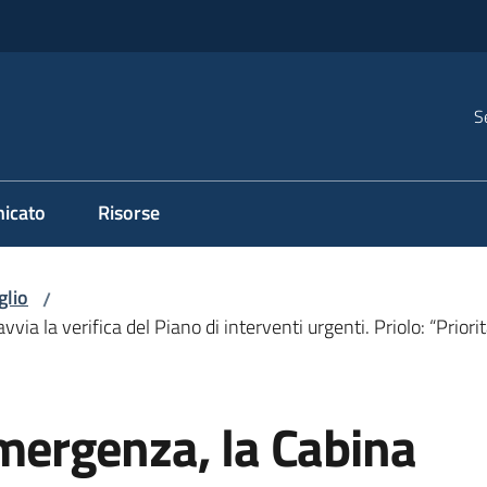
S
icato
Risorse
glio
/
vvia la verifica del Piano di interventi urgenti. Priolo: “Priori
 emergenza, la Cabina