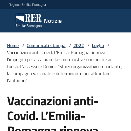
Vai al contenuto
Vai alla navigazione
Vai al footer
Regione Emilia-Romagna
Notizie
Notizie
Home
Comunicati
/
Comunicati stampa
/
2022
/
Luglio
/
Vaccinazioni anti-Covid. L’Emilia-Romagna rinnova
stampa
Menu selezionato
l’impegno per assicurare la somministrazione anche ai
turisti. L'assessore Donini: “Sforzo organizzativo importante,
Cerca
la campagna vaccinale è determinante per affrontare
un
l’autunno"
comunicato
Vaccinazioni anti-
Salta al contenuto
Risorse
Covid. L’Emilia-
Romagna rinnova