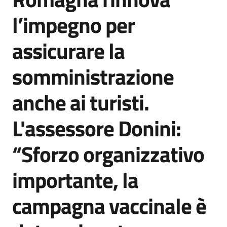
Agenzia
l’impegno per
di
informazione
assicurare la
e
comunicazione
somministrazione
anche ai turisti.
Seguici
su
L'assessore Donini:
“Sforzo organizzativo
importante, la
campagna vaccinale è