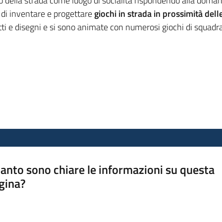
uolo della strada come luogo di socialità rispondendo alla doman
 di inventare e progettare
giochi in strada in prossimità dell
tti e disegni e si sono animate con numerosi giochi di squadra
anto sono chiare le informazioni su questa
gina?
a da 1 a 5 stelle