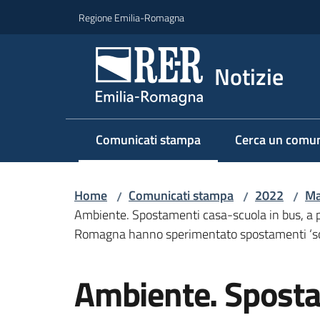
Vai al contenuto
Vai alla navigazione
Vai al footer
Regione Emilia-Romagna
Notizie
Comunicati stampa
Cerca un comun
Menu selezionato
Home
Comunicati stampa
2022
Ma
/
/
/
Ambiente. Spostamenti casa-scuola in bus, a pi
Romagna hanno sperimentato spostamenti ‘sos
Salta al contenuto
Ambiente. Sposta