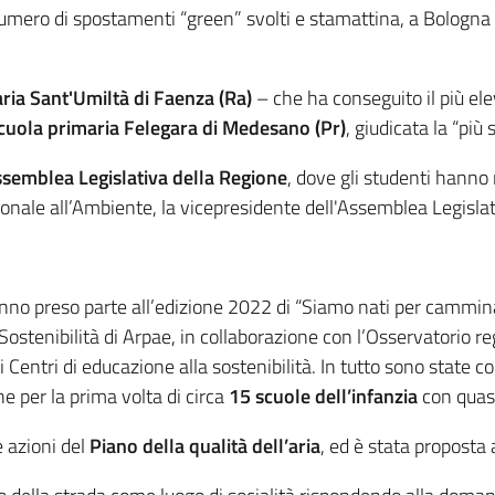
umero di spostamenti “green” svolti e stamattina, a Bologna n
ria Sant'Umiltà di Faenza (Ra)
– che ha conseguito il più elev
scuola primaria Felegara di Medesano (Pr)
, giudicata la “pi
semblea Legislativa
della Regione
, dove gli studenti hanno 
gionale all’Ambiente, la vicepresidente dell'Assemblea Legisl
anno preso parte all’edizione 2022 di “Siamo nati per cammi
ostenibilità di Arpae, in collaborazione con l’Osservatorio reg
i Centri di educazione alla sostenibilità. In tutto sono state 
e per la prima volta di circa
15 scuole dell’infanzia
con quasi
e azioni del
Piano della qualità dell’aria
, ed è stata proposta 