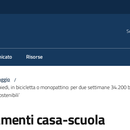
S
icato
Risorse
ggio
/
edi, in bicicletta o monopattino: per due settimane 34.200 ba
tenibili’
menti casa-scuola