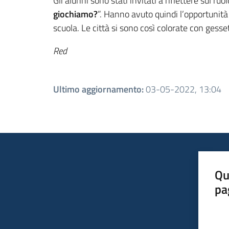
Gli alunni sono stati invitati a riflettere sul r
giochiamo?
”. Hanno avuto quindi l’opportunità
scuola. Le città si sono così colorate con gesse
Red
Ultimo aggiornamento
:
03-05-2022, 13:04
Qu
pa
Valut