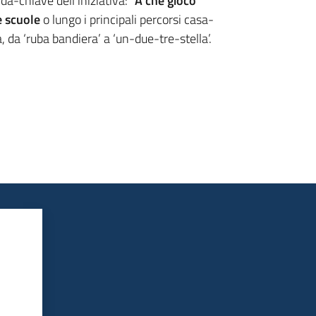
da-chiave dell’iniziativa: “
A che gioco
e scuole
o lungo i principali percorsi casa-
, da ‘ruba bandiera’ a ‘un-due-tre-stella’.