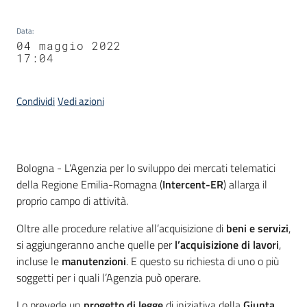
Data
:
04 maggio 2022
17:04
Condividi
Vedi azioni
Contenuto
Bologna - L’Agenzia per lo sviluppo dei mercati telematici
della Regione Emilia-Romagna (
Intercent-ER
) allarga il
proprio campo di attività.
Oltre alle procedure relative all’acquisizione di
beni e servizi
,
si aggiungeranno anche quelle per
l’acquisizione di lavori
,
incluse le
manutenzioni
. E questo su richiesta di uno o più
soggetti per i quali l’Agenzia può operare.
Lo prevede un
progetto di legge
di iniziativa della
Giunta
,