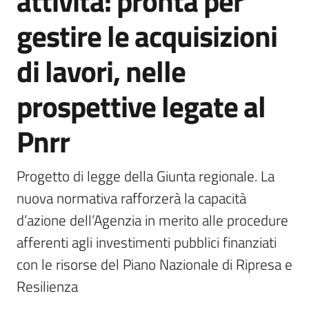
attività: pronta per
Agenzia
gestire le acquisizioni
di
informazione
di lavori, nelle
e
comunicazione
prospettive legate al
Pnrr
Seguici
su
Progetto di legge della Giunta regionale. La 
nuova normativa rafforzerà la capacità 
d’azione dell’Agenzia in merito alle procedure 
afferenti agli investimenti pubblici finanziati 
con le risorse del Piano Nazionale di Ripresa e 
Resilienza