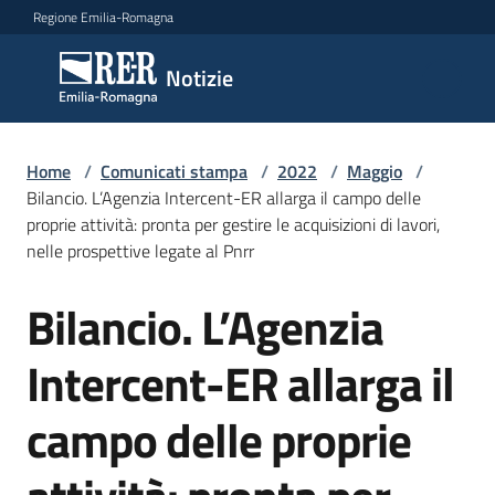
Vai al contenuto
Vai alla navigazione
Vai al footer
Regione Emilia-Romagna
Notizie
Notizie
Home
Comunicati
/
Comunicati stampa
/
2022
/
Maggio
/
Bilancio. L’Agenzia Intercent-ER allarga il campo delle
stampa
Menu selezionato
proprie attività: pronta per gestire le acquisizioni di lavori,
nelle prospettive legate al Pnrr
Cerca
un
Bilancio. L’Agenzia
comunicato
Salta al contenuto
Intercent-ER allarga il
Risorse
campo delle proprie