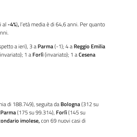
i al
-4%
)
,
l’età media è di 64,6 anni. Per quanto
nni.
petto a ieri), 3 a
Parma
(-1); 4 a
Reggio Emilia
(invariato); 1 a
Forlì
(invariato); 1 a
Cesena
emia di 188.749), seguita da
Bologna
(312 su
i
Parma
(175 su 99.314),
Forlì
(145 su
condario imolese,
con 69 nuovi casi di