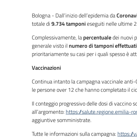
Contenuto
Bologna - Dall’inizio dell’epidemia da
Coronav
totale di
9.734 tamponi
eseguiti nelle ultime 2
Complessivamente, la
percentuale
dei nuovi p
generale visto il
numero di tamponi effettuati
prioritariamente su casi per i quali spesso è atte
Vaccinazioni
Continua intanto la campagna vaccinale anti-
le persone over 12 che hanno completato il cicl
Il conteggio progressivo delle dosi di vaccino
all’argomento:
https://salute.regione.emilia-r
aggiuntive somministrate.
Tutte le informazioni sulla campagna:
https://