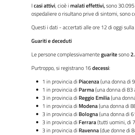
I
casi attivi
, cioè i
malati effettivi,
sono 30.095 (
ospedaliere o risultano prive di sintomi, sono
Questi i dati - accertati alle ore 12 di oggi sull
Guariti e deceduti
Le persone complessivamente
guarite
sono
2.
Purtroppo, si registrano 16
decessi
:
1 in provincia di
Piacenza
(una donna di 9
1 in provincia di
Parma
(una donna di 83 
3 in provincia di
Reggio Emilia
(una donna
1 in provincia di
Modena
(una donna di 8
3 in provincia di
Bologna
(una donna di 6
3 in provincia di
Ferrara
(tutti uomini, di 
3 in provincia di
Ravenna
(due donne di 8