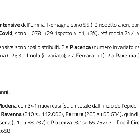
intensive
dell’Emilia-Romagna sono 55 (-2 rispetto a ieri, par
 Covid
, sono 1.078 (+29 rispetto a ieri, +3
%
), età media 74,4 a
tensiva sono così distribuiti: 2 a
Piacenza
(numero invariato ris
gna
(-2); 3 a
Imola
(invariato); 2 a
Ferrara
(+1); 2 a
Ravenna
anni.
Modena
con 341 nuovi casi (su un totale dall’inizio dell’epid
,
Ravenna
(210 su 112.086),
Ferrara
(203 su 83.634); quind
sena
(91 su 68.787) e
Piacenza
(82 su 65.752) e infine il
Cir
7.658.