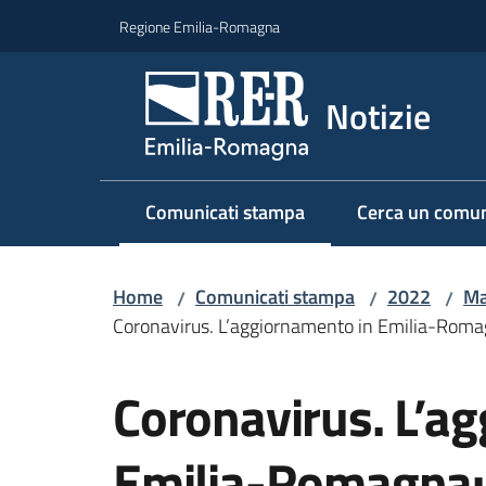
Vai al contenuto
Vai alla navigazione
Vai al footer
Regione Emilia-Romagna
Notizie
Comunicati stampa
Cerca un comun
Menu selezionato
Home
Comunicati stampa
2022
Ma
/
/
/
Coronavirus. L’aggiornamento in Emilia-Romagna
Salta al contenuto
Coronavirus. L’a
Emilia-Romagna: 