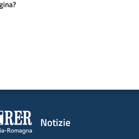
gina?
a da 1 a 5 stelle
Notizie