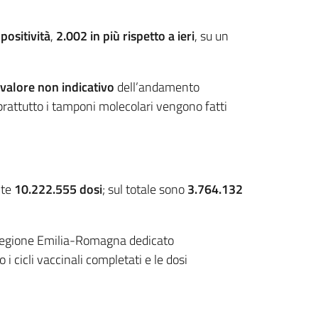
 positività
,
2.002 in più rispetto a ieri
, su un
valore non indicativo
dell’andamento
 soprattutto i tamponi molecolari vengono fatti
nte
10.222.555 dosi
; sul totale sono
3.764.132
la Regione Emilia-Romagna dedicato
i cicli vaccinali completati e le dosi