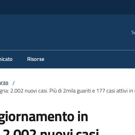
S
icato
Risorse
rzo
/
: 2.002 nuovi casi. Più di 2mila guariti e 177 casi attivi i
ggiornamento in
2.002 nuovi casi.