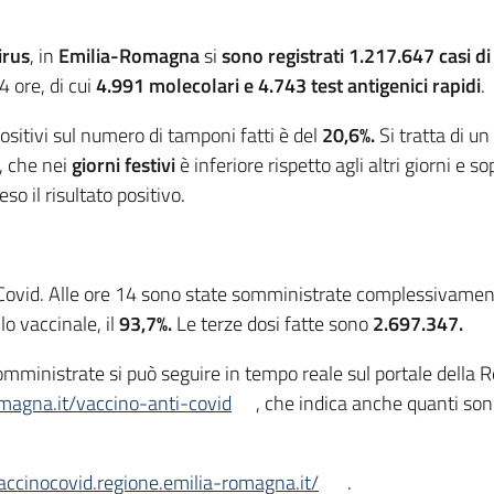
irus
, in
Emilia-Romagna
si
sono registrati 1.217.647 casi
di
4 ore, di cui
4.991
molecolari e 4.743 test antigenici rapidi
.
ositivi sul numero di tamponi fatti è del
20,6%.
Si tratta di un
, che nei
giorni festivi
è inferiore rispetto agli altri giorni e
so il risultato positivo.
Covid. Alle ore 14 sono state somministrate complessivame
o vaccinale, il
93,7%.
Le terze dosi fatte sono
2.697.347.
 somministrate si può seguire in tempo reale sul portale del
omagna.it/vaccino-anti-covid
, che indica anche quanti sono 
vaccinocovid.regione.emilia-romagna.it/
.