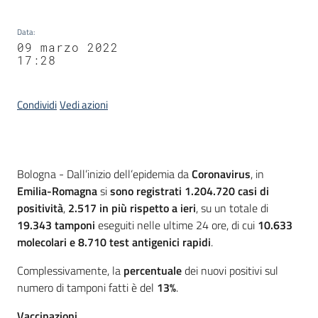
Data
:
09 marzo 2022
17:28
Condividi
Vedi azioni
Contenuto
Bologna - Dall’inizio dell’epidemia da
Coronavirus
, in
Emilia-Romagna
si
sono registrati 1.204.720 casi
di
positività
,
2.517
in più rispetto a ieri
, su un totale di
19.343 tamponi
eseguiti nelle ultime 24 ore, di cui
10.633
molecolari e 8.710 test antigenici rapidi
.
Complessivamente, la
percentuale
dei nuovi positivi sul
numero di tamponi fatti è del
13%
.
Vaccinazioni