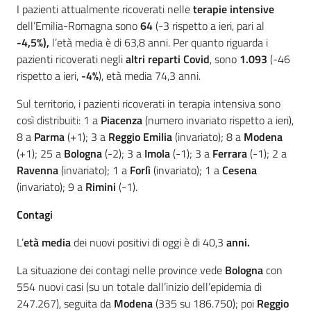
I pazienti attualmente ricoverati nelle
terapie intensive
dell’Emilia-Romagna sono
64
(-3 rispetto a ieri, pari al
-4,5%),
l’età media è di 63,8 anni. Per quanto riguarda i
pazienti ricoverati negli
altri reparti Covid
, sono
1.093
(-46
rispetto a ieri,
-4%
), età media 74,3 anni.
Sul territorio, i pazienti ricoverati in terapia intensiva sono
così distribuiti: 1 a
Piacenza
(numero invariato rispetto a ieri),
8 a
Parma
(+1); 3 a
Reggio Emilia
(invariato); 8 a
Modena
(+1); 25 a
Bologna
(-2); 3 a
Imola
(-1); 3 a
Ferrara
(-1); 2 a
Ravenna
(invariato); 1 a
Forlì
(invariato); 1 a
Cesena
(invariato); 9 a
Rimini
(-1).
Contagi
L’
età media
dei nuovi positivi di oggi è di 40,3
anni.
La situazione dei contagi nelle province vede
Bologna
con
554 nuovi casi (su un totale dall’inizio dell’epidemia di
247.267), seguita da
Modena
(335 su 186.750); poi
Reggio