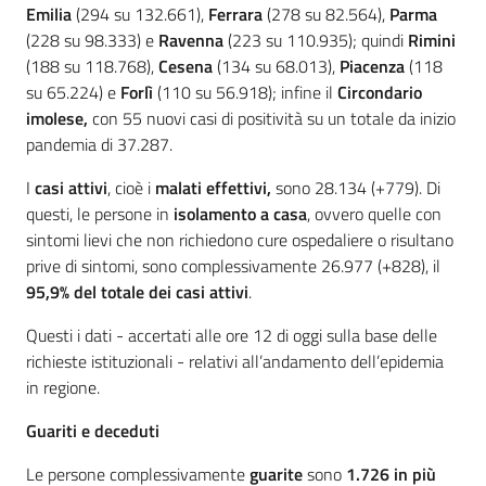
Emilia
(294 su 132.661),
Ferrara
(278 su 82.564),
Parma
(228 su 98.333) e
Ravenna
(223 su 110.935); quindi
Rimini
(188 su 118.768),
Cesena
(134 su 68.013),
Piacenza
(118
su 65.224) e
Forlì
(110 su 56.918); infine il
Circondario
imolese,
con 55 nuovi casi di positività su un totale da inizio
pandemia di 37.287.
I
casi attivi
, cioè i
malati effettivi,
sono 28.134 (+779). Di
questi, le persone in
isolamento a casa
, ovvero quelle con
sintomi lievi che non richiedono cure ospedaliere o risultano
prive di sintomi, sono complessivamente 26.977 (+828), il
95,9% del totale dei casi attivi
.
Questi i dati - accertati alle ore 12 di oggi sulla base delle
richieste istituzionali - relativi all’andamento dell’epidemia
in regione.
Guariti e deceduti
Le persone complessivamente
guarite
sono
1.726 in più