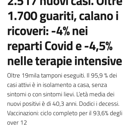
2.517 nuovi casi. Oltre
Agenzia
1.700 guariti, calano i
di
informazione
ricoveri: -4% nei
e
comunicazione
reparti Covid e -4,5%
nelle terapie intensive
Seguici
su
Oltre 19mila tamponi eseguiti. Il 95,9 % dei 
casi attivi è in isolamento a casa, senza 
sintomi o con sintomi lievi. L’età media dei 
nuovi positivi è di 40,3 anni. Dodici i decessi. 
Vaccinazioni: ciclo completo per il 93,6% degli 
over 12