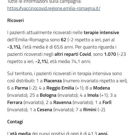
Tutte le informazioni sulla campagna:
https://vaccinocovid.regione.emilia-romagna.it/
Ricoveri
I pazienti attualmente ricoverati nelle
terapie intensive
dell’Emilia-Romagna sono
62
(-2 rispetto a ieri, pari al
-3,1%),
l’età media è di 65,6 anni. Per quanto riguarda i
pazienti ricoverati negli
altri reparti Covid
, sono
1.070
(-23
rispetto a ieri,
-2,1%
), età media 74,1 anni.
Sul territorio, i pazienti ricoverati in terapia intensiva sono
così distribuiti: 1 a
Piacenza
(numero invariato rispetto a ieri),
6 a
Parma
(-2); 4 a
Reggio Emilia
(+1); 8 a
Modena
(invariato); 25 a
Bologna
(invariato); 4 a
Imola
(+1); 3 a
Ferrara
(invariato); 2 a
Ravenna
(invariato); 1 a
Forlì
(invariato); 1 a
Cesena
(invariato); 7 a
Rimini
(-2).
Contagi
L’
età media
dei nuovi positivi di oggi è di 41,3
anni.