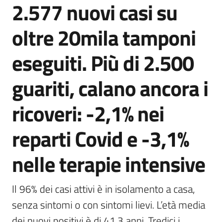
2.577 nuovi casi su
Agenzia
di
oltre 20mila tamponi
informazione
e
eseguiti. Più di 2.500
comunicazione
guariti, calano ancora i
Seguici
ricoveri: -2,1% nei
su
reparti Covid e -3,1%
nelle terapie intensive
Il 96% dei casi attivi è in isolamento a casa, 
senza sintomi o con sintomi lievi. L’età media 
dei nuovi positivi è di 41,3 anni. Tredici i 