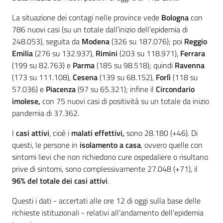
La situazione dei contagi nelle province vede
Bologna
con
786 nuovi casi (su un totale dall’inizio dell’epidemia di
248.053), seguita da
Modena
(326 su 187.076); poi
Reggio
Emilia
(276 su 132.937),
Rimini
(203 su 118.971),
Ferrara
(199 su 82.763) e
Parma
(185 su 98.518); quindi
Ravenna
(173 su 111.108),
Cesena
(139 su 68.152),
Forlì
(118 su
57.036) e
Piacenza
(97 su 65.321); infine il
Circondario
imolese,
con 75 nuovi casi di positività su un totale da inizio
pandemia di 37.362.
I
casi attivi
, cioè i
malati effettivi,
sono 28.180 (+46). Di
questi, le persone in
isolamento a casa
, ovvero quelle con
sintomi lievi che non richiedono cure ospedaliere o risultano
prive di sintomi, sono complessivamente 27.048 (+71), il
96% del totale dei casi attivi
.
Questi i dati - accertati alle ore 12 di oggi sulla base delle
richieste istituzionali - relativi all’andamento dell’epidemia