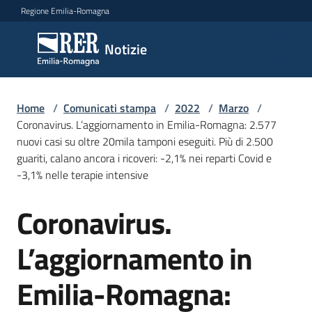
Vai al contenuto
Vai alla navigazione
Vai al footer
Regione Emilia-Romagna
Notizie
Notizie
Home
Comunicati
/
Comunicati stampa
/
2022
/
Marzo
/
Coronavirus. L’aggiornamento in Emilia-Romagna: 2.577
stampa
Menu selezionato
nuovi casi su oltre 20mila tamponi eseguiti. Più di 2.500
guariti, calano ancora i ricoveri: -2,1% nei reparti Covid e
Cerca
-3,1% nelle terapie intensive
un
comunicato
Coronavirus.
Salta al contenuto
Risorse
L’aggiornamento in
Emilia-Romagna: