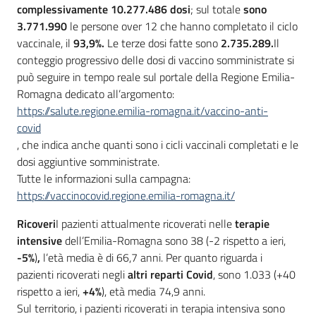
complessivamente 10.277.486 dosi
; sul totale
sono
3.771.990
le persone over 12 che hanno completato il ciclo
vaccinale, il
93,9%.
Le terze dosi fatte sono
2.735.289.
Il
conteggio progressivo delle dosi di vaccino somministrate si
può seguire in tempo reale sul portale della Regione Emilia-
Romagna dedicato all’argomento:
https://salute.regione.emilia-romagna.it/vaccino-anti-
covid
, che indica anche quanti sono i cicli vaccinali completati e le
dosi aggiuntive somministrate.
Tutte le informazioni sulla campagna:
https://vaccinocovid.regione.emilia-romagna.it/
Ricoveri
I pazienti attualmente ricoverati nelle
terapie
intensive
dell’Emilia-Romagna sono 38 (-2 rispetto a ieri,
-5%
)
,
l’età media è di 66,7 anni. Per quanto riguarda i
pazienti ricoverati negli
altri reparti Covid
, sono 1.033 (+40
rispetto a ieri,
+4%
), età media 74,9 anni.
Sul territorio, i pazienti ricoverati in terapia intensiva sono