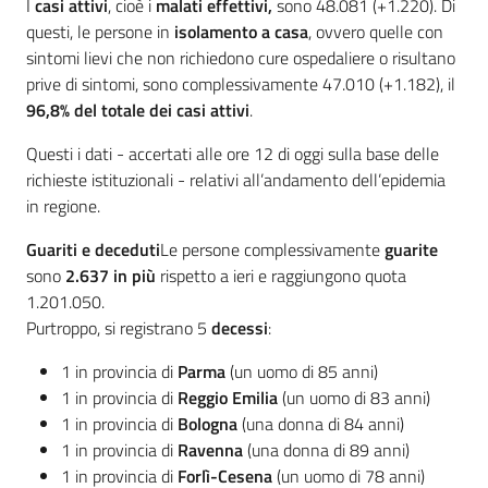
I
casi attivi
, cioè i
malati effettivi,
sono 48.081 (+1.220). Di
questi, le persone in
isolamento a casa
, ovvero quelle con
sintomi lievi che non richiedono cure ospedaliere o risultano
prive di sintomi, sono complessivamente 47.010 (+1.182), il
96,8% del totale dei casi attivi
.
Questi i dati - accertati alle ore 12 di oggi sulla base delle
richieste istituzionali - relativi all’andamento dell’epidemia
in regione.
Guariti e deceduti
Le persone complessivamente
guarite
sono
2.637 in più
rispetto a ieri e raggiungono quota
1.201.050.
Purtroppo, si registrano 5
decessi
:
1 in provincia di
Parma
(un uomo di 85 anni)
1 in provincia di
Reggio Emilia
(un uomo di 83 anni)
1 in provincia di
Bologna
(una donna di 84 anni)
1 in provincia di
Ravenna
(una donna di 89 anni)
1 in provincia di
Forlì-Cesena
(un uomo di 78 anni)