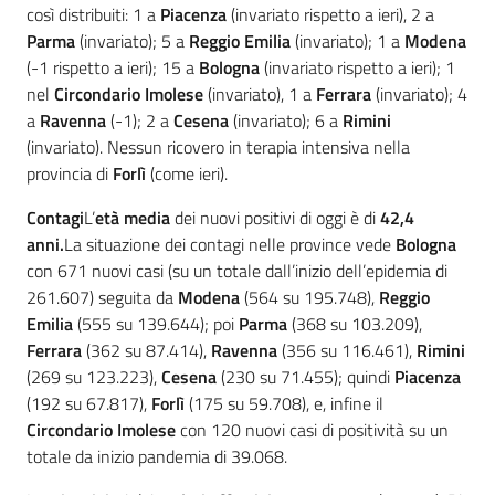
così distribuiti: 1 a
Piacenza
(invariato rispetto a ieri), 2 a
Parma
(invariato); 5 a
Reggio Emilia
(invariato); 1 a
Modena
(-1 rispetto a ieri); 15 a
Bologna
(invariato rispetto a ieri); 1
nel
Circondario Imolese
(invariato), 1 a
Ferrara
(invariato); 4
a
Ravenna
(-1); 2 a
Cesena
(invariato); 6 a
Rimini
(invariato). Nessun ricovero in terapia intensiva nella
provincia di
Forlì
(come ieri).
Contagi
L’
età media
dei nuovi positivi di oggi è di
42,4
anni.
La situazione dei contagi nelle province vede
Bologna
con 671 nuovi casi (su un totale dall’inizio dell’epidemia di
261.607) seguita da
Modena
(564 su 195.748),
Reggio
Emilia
(555 su 139.644); poi
Parma
(368 su 103.209),
Ferrara
(362 su 87.414),
Ravenna
(356 su 116.461),
Rimini
(269 su 123.223),
Cesena
(230 su 71.455); quindi
Piacenza
(192 su 67.817),
Forlì
(175 su 59.708), e, infine il
Circondario Imolese
con 120 nuovi casi di positività su un
totale da inizio pandemia di 39.068.