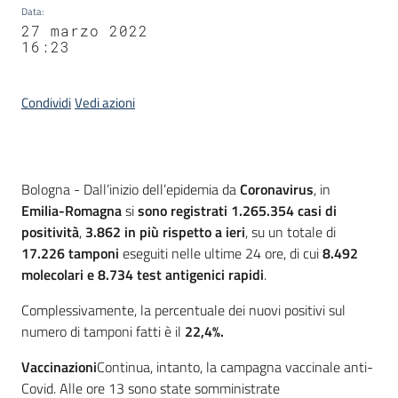
Data
:
27 marzo 2022
16:23
Condividi
Vedi azioni
Contenuto
Bologna - Dall’inizio dell’epidemia da
Coronavirus
, in
Emilia-Romagna
si
sono registrati 1.265.354 casi di
positività
,
3.862 in più rispetto a ieri
, su un totale di
17.226 tamponi
eseguiti nelle ultime 24 ore, di cui
8.492
molecolari e 8.734 test antigenici rapidi
.
Complessivamente, la percentuale dei nuovi positivi sul
numero di tamponi fatti è il
22,4%.
Vaccinazioni
Continua, intanto, la campagna vaccinale anti-
Covid. Alle ore 13 sono state somministrate