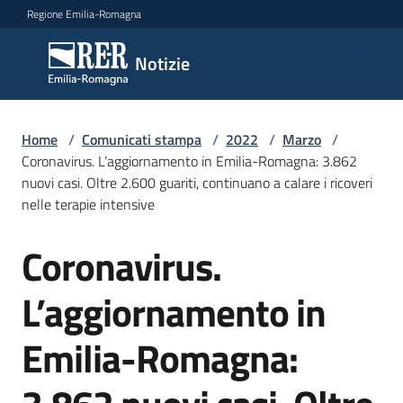
Vai al contenuto
Vai alla navigazione
Vai al footer
Regione Emilia-Romagna
Notizie
Notizie
Home
Comunicati
/
Comunicati stampa
/
2022
/
Marzo
/
Coronavirus. L’aggiornamento in Emilia-Romagna: 3.862
stampa
Menu selezionato
nuovi casi. Oltre 2.600 guariti, continuano a calare i ricoveri
nelle terapie intensive
Cerca
un
Coronavirus.
comunicato
Salta al contenuto
L’aggiornamento in
Risorse
Emilia-Romagna: