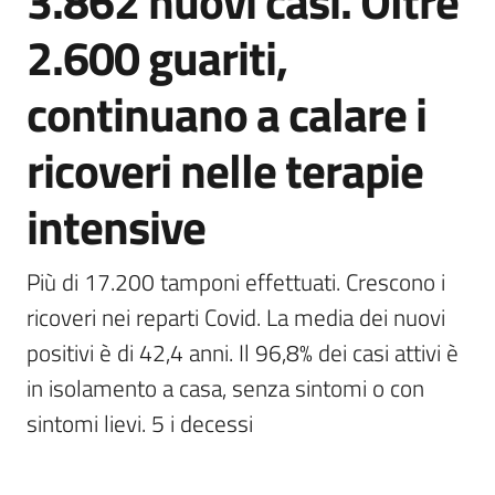
3.862 nuovi casi. Oltre
Agenzia
2.600 guariti,
di
informazione
continuano a calare i
e
comunicazione
ricoveri nelle terapie
intensive
Seguici
su
Più di 17.200 tamponi effettuati. Crescono i 
ricoveri nei reparti Covid. La media dei nuovi 
positivi è di 42,4 anni. Il 96,8% dei casi attivi è 
in isolamento a casa, senza sintomi o con 
sintomi lievi. 5 i decessi