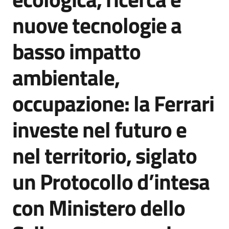
Agenzia
nuove tecnologie a
di
informazione
basso impatto
e
comunicazione
ambientale,
occupazione: la Ferrari
Seguici
su
investe nel futuro e
nel territorio, siglato
un Protocollo d’intesa
con Ministero dello