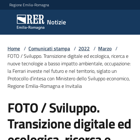
Vai al contenuto
Vai alla navigazione
Vai al footer
Regione Emilia-Romagna
Notizie
Notizie
Home
Comunicati
/
Comunicati stampa
/
2022
/
Marzo
/
FOTO / Sviluppo. Transizione digitale ed ecologica, ricerca e
stampa
Menu selezionato
nuove tecnologie a basso impatto ambientale, occupazione:
la Ferrari investe nel futuro e nel territorio, siglato un
Cerca
Protocollo d’intesa con Ministero dello Sviluppo economico,
un
Regione Emilia-Romagna e Invitalia
comunicato
FOTO / Sviluppo.
Salta al contenuto
Risorse
Transizione digitale ed
ecologica, ricerca e