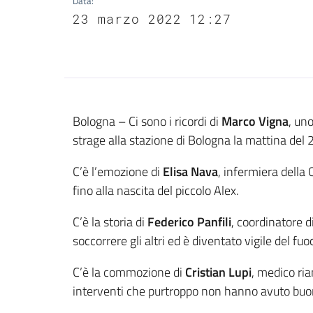
Data
:
23 marzo 2022 12:27
Contenuto
Bologna – Ci sono i ricordi di
Marco Vigna
, un
strage alla stazione di Bologna la mattina del
C’è l’emozione di
Elisa Nava
, infermiera della
fino alla nascita del piccolo Alex.
C’è la storia di
Federico Panfili
, coordinatore d
soccorrere gli altri ed è diventato vigile del fuo
C’è la commozione di
Cristian Lupi
, medico ria
interventi che purtroppo non hanno avuto buon