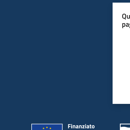
Qu
pa
Valut