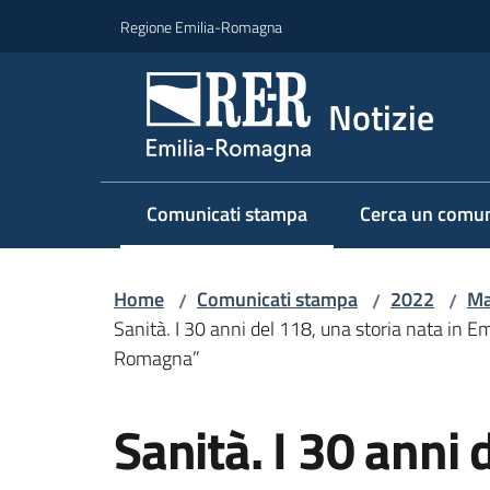
Vai al contenuto
Vai alla navigazione
Vai al footer
Regione Emilia-Romagna
Notizie
Comunicati stampa
Cerca un comun
Menu selezionato
Home
Comunicati stampa
2022
Ma
/
/
/
Sanità. I 30 anni del 118, una storia nata in Em
Romagna”
Salta al contenuto
Sanità. I 30 anni 