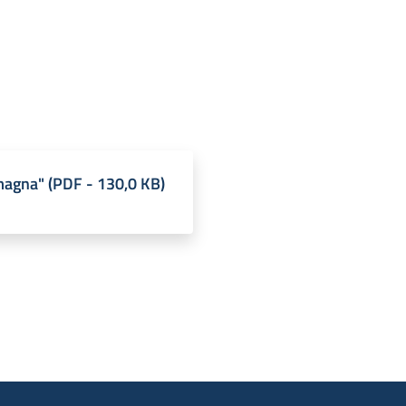
omagna"
(
PDF
-
130,0 KB
)