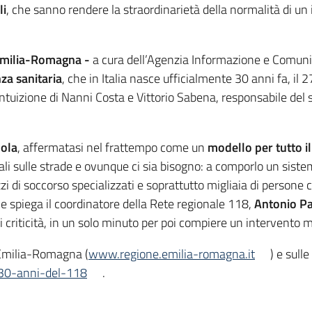
li
, che sanno rendere la straordinarietà della normalità di un 
’Emilia-Romagna
-
a cura dell’Agenzia Informazione e Comunic
za sanitaria
, che in Italia nasce ufficialmente 30 anni fa, i
l’intuizione di Nanni Costa e Vittorio Sabena, responsabile del 
ola
, affermatasi nel frattempo come un
modello per tutto i
ali sulle strade e ovunque ci sia bisogno: a comporlo un sis
zzi di soccorso specializzati e soprattutto migliaia di person
me spiega il coordinatore della Rete regionale 118,
Antonio Pa
o di criticità, in un solo minuto per poi compiere un intervent
 Emilia-Romagna (
www.regione.emilia-romagna.it
) e sull
30-anni-del-118
.