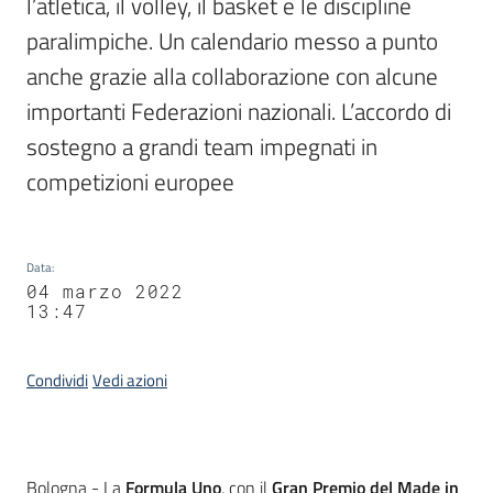
l’atletica, il volley, il basket e le discipline 
paralimpiche. Un calendario messo a punto 
anche grazie alla collaborazione con alcune 
importanti Federazioni nazionali. L’accordo di 
sostegno a grandi team impegnati in 
competizioni europee
Data
:
04 marzo 2022
13:47
Condividi
Vedi azioni
Contenuto
Bologna - La
Formula Uno
, con il
Gran Premio del Made in