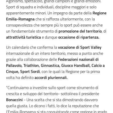
Agonismo, spettacolo, grandi campioni e grandi emozioni.
Sport di squadra e individuali, discipline maggiori e solo
apparentemente minori. Un impegno da parte della
Regione
Emilia-Romagna
che si rafforza ulteriormente, con la
consapevolezza che sempre più lo sport può essere anche
un fondamentale strumento di
promozione del territorio
, di
attrattività turistica
e dunque
occasione di ripartenza.
Un calendario che conferma la
vocazione di Sport Valley
internazionale di un intero territorio, messo a punto anche
grazie alla collaborazione delle
Federazioni nazionali di
Pallavolo, Triathlon, Ginnastica, Giuoco Handball, Calcio a
Cinque, Sport Sordi
, con le quali la Regione per la prima
volta ha definito
accordi pluriennali.
“Continuiamo a investire sullo sport come strumento di
crescita e sviluppo del territorio- sottolinea il presidente
Bonaccini
- Una scelta che si sta dimostrando davvero
quella giusta. Lo dicono i fatti, lo dice la reputazione che
l’Emilia-Romagna si sta conquistando come regione in grado