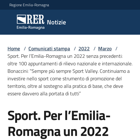
Vai al contenuto
Vai alla navigazione
Vai al footer
Regione Emilia-Romagna
Notizie
Notizie
Home
Comunicati
/
Comunicati stampa
/
2022
/
Marzo
/
Sport. Per l’Emilia-Romagna un 2022 senza precedenti:
stampa
Menu selezionato
oltre 100 appuntamenti di rilievo nazionale e internazionale.
Bonaccini: “Sempre più sempre Sport Valley. Continuiamo a
Cerca
investire nello sport come strumento di promozione del
un
territorio, oltre al sostegno alla pratica di base, che deve
comunicato
essere davvero alla portata di tutti”
Risorse
Sport. Per l’Emilia-
Salta al contenuto
Romagna un 2022