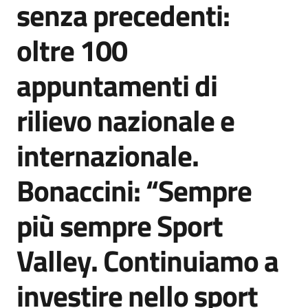
senza precedenti:
Agenzia
di
oltre 100
informazione
e
appuntamenti di
comunicazione
rilievo nazionale e
Seguici
internazionale.
su
Bonaccini: “Sempre
più sempre Sport
Valley. Continuiamo a
investire nello sport