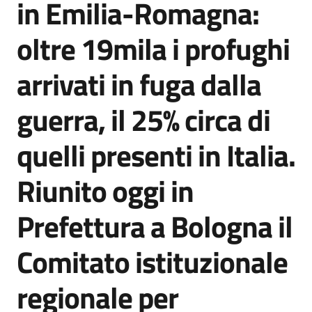
in Emilia-Romagna:
Agenzia
di
oltre 19mila i profughi
informazione
e
arrivati in fuga dalla
comunicazione
guerra, il 25% circa di
Seguici
quelli presenti in Italia.
su
Riunito oggi in
Prefettura a Bologna il
Comitato istituzionale
regionale per