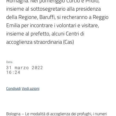
Romagna. Nel pomeriggio Curcio e Priolo, 
insieme al sottosegretario alla presidenza 
della Regione, Baruffi, si recheranno a Reggio 
Emilia per incontrare i volontari e visitare, 
insieme al prefetto, alcuni Centri di 
accoglienza straordinaria (Cas)
Data
:
31 marzo 2022
16:24
Condividi
Vedi azioni
Contenuto
Bologna – Le modalità di accoglienza dei profughi, i numeri