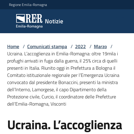
Vai al contenuto
Vai alla navigazione
Vai al footer
Regione Emilia-Romagna
Notizie
Notizie
Home
Comunicati
/
Comunicati stampa
/
2022
/
Marzo
/
Ucraina. L’accoglienza in Emilia-Romagna: oltre 19mila i
stampa
Menu selezionato
profughi arrivati in fuga dalla guerra, il 25% circa di quelli
presenti in Italia. Riunito oggi in Prefettura a Bologna il
Cerca
Comitato istituzionale regionale per l’Emergenza Ucraina
un
convocato dal presidente Bonaccini, presenti la ministra
comunicato
dell’Interno, Lamorgese, il capo Dipartimento della
Protezione civile, Curcio, il coordinatore delle Prefetture
Risorse
dell’Emilia-Romagna, Visconti
Ucraina. L’accoglienza
Salta al contenuto