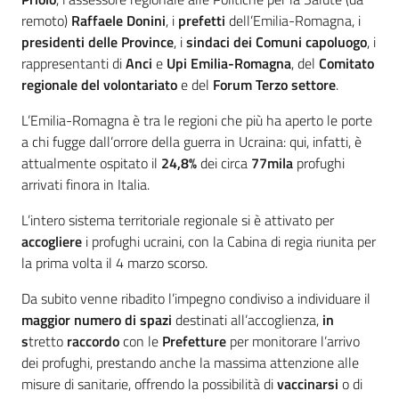
remoto)
Raffaele Donini
, i
prefetti
dell’Emilia-Romagna, i
presidenti delle Province
, i
sindaci dei Comuni capoluogo
, i
rappresentanti di
Anci
e
Upi Emilia-Romagna
, del
Comitato
regionale del
volontariato
e del
Forum Terzo settore
.
L’Emilia-Romagna è tra le regioni che più ha aperto le porte
a chi fugge dall’orrore della guerra in Ucraina: qui, infatti, è
attualmente ospitato il
24,8%
dei circa
77mila
profughi
arrivati finora in Italia.
L’intero sistema territoriale regionale si è attivato per
accogliere
i profughi ucraini, con la Cabina di regia riunita per
la prima volta il 4 marzo scorso.
Da subito venne ribadito l’impegno condiviso a individuare il
maggior numero di spazi
destinati all’accoglienza,
in
s
tretto
raccordo
con le
Prefetture
per monitorare l’arrivo
dei profughi, prestando anche la massima attenzione alle
misure di sanitarie, offrendo la possibilità di
vaccinarsi
o di