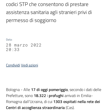
codici STP che consentono di prestare 
Agenzia
di
assistenza sanitaria agli stranieri privi di 
informazione
permesso di soggiorno
e
comunicazione
Data
:
28 marzo 2022
Seguici
20:33
su
Condividi
Vedi azioni
Contenuto
Bologna - Alle
17 di oggi pomeriggio
, secondo i dati delle
Prefetture, sono
18.322
i
profughi
arrivati in Emilia-
Romagna dall’Ucraina, di cui
1303 ospitati nella rete dei
Centri di accoglienza straordinaria
(Cas).