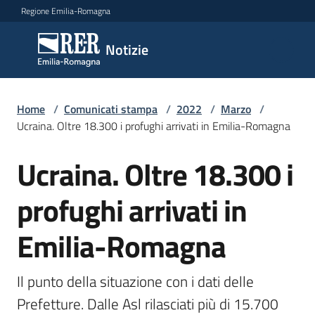
Vai al contenuto
Vai alla navigazione
Vai al footer
Regione Emilia-Romagna
Notizie
Notizie
Home
Comunicati
/
Comunicati stampa
/
2022
/
Marzo
/
Ucraina. Oltre 18.300 i profughi arrivati in Emilia-Romagna
stampa
Menu selezionato
Ucraina. Oltre 18.300 i
Cerca
Salta al contenuto
un
profughi arrivati in
comunicato
Emilia-Romagna
Risorse
Il punto della situazione con i dati delle 
Prefetture. Dalle Asl rilasciati più di 15.700 