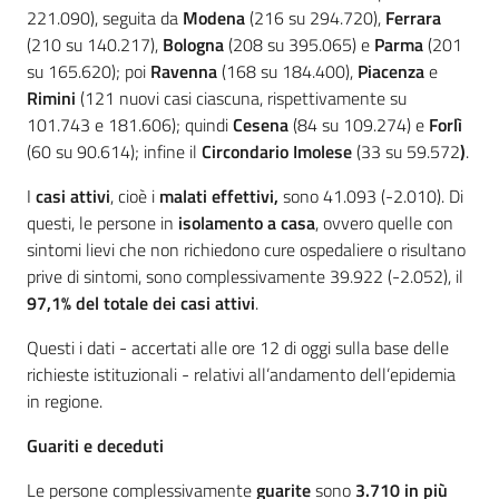
221.090), seguita da
Modena
(216 su 294.720),
Ferrara
(210 su 140.217),
Bologna
(208 su 395.065) e
Parma
(201
su 165.620); poi
Ravenna
(168 su 184.400),
Piacenza
e
Rimini
(121 nuovi casi ciascuna, rispettivamente su
101.743 e 181.606); quindi
Cesena
(84 su 109.274) e
Forlì
(60 su 90.614); infine il
Circondario Imolese
(33 su 59.572
)
.
I
casi attivi
, cioè i
malati effettivi,
sono 41.093 (-2.010). Di
questi, le persone in
isolamento a casa
, ovvero quelle con
sintomi lievi che non richiedono cure ospedaliere o risultano
prive di sintomi, sono complessivamente 39.922 (-2.052), il
97,1% del totale dei casi attivi
.
Questi i dati - accertati alle ore 12 di oggi sulla base delle
richieste istituzionali - relativi all’andamento dell’epidemia
in regione.
Guariti e deceduti
Le persone complessivamente
guarite
sono
3.710
in più