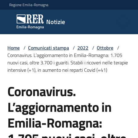
Vai al contenuto
Vai alla navigazione
Vai al footer
Regione Emilia-Romagna
Notizie
Notizie
Home
Comunicati
/
Comunicati stampa
/
2022
/
Ottobre
/
Coronavirus. L’aggiornamento in Emilia-Romagna: 1.705
stampa
Menu selezionato
nuovi casi, oltre 3.700 i guariti. Stabili i ricoveri nelle terapie
intensive (+1), in aumento nei reparti Covid (+41)
Cerca
un
Coronavirus.
comunicato
Salta al contenuto
L’aggiornamento in
Risorse
Emilia-Romagna: