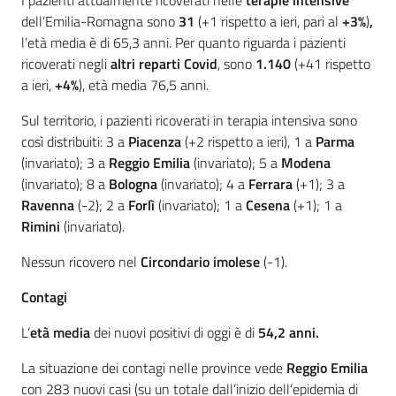
I pazienti attualmente ricoverati nelle
terapie intensive
dell’Emilia-Romagna sono
31
(+1 rispetto a ieri, pari al
+3%
)
,
l’età media è di 65,3 anni. Per quanto riguarda i pazienti
ricoverati negli
altri reparti Covid
, sono
1.140
(+41 rispetto
a ieri,
+4%
), età media 76,5 anni.
Sul territorio, i pazienti ricoverati in terapia intensiva sono
così distribuiti: 3 a
Piacenza
(+2 rispetto a ieri), 1 a
Parma
(invariato); 3 a
Reggio Emilia
(invariato); 5 a
Modena
(invariato); 8 a
Bologna
(invariato); 4 a
Ferrara
(+1); 3 a
Ravenna
(-2); 2 a
Forlì
(invariato); 1 a
Cesena
(+1); 1 a
Rimini
(invariato).
Nessun ricovero nel
Circondario imolese
(-1).
Contagi
L’
età media
dei nuovi positivi di oggi è di
54,2 anni.
La situazione dei contagi nelle province vede
Reggio Emilia
con 283 nuovi casi (su un totale dall’inizio dell’epidemia di