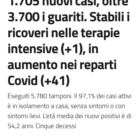
1.705 nuovi casi, oltre
Agenzia
3.700 i guariti. Stabili i
di
informazione
ricoveri nelle terapie
e
comunicazione
intensive (+1), in
aumento nei reparti
Seguici
su
Covid (+41)
Eseguiti 5.780 tamponi. Il 97,1% dei casi attivi 
è in isolamento a casa, senza sintomi o con 
sintomi lievi. L’età media dei nuovi positivi è di 
54,2 anni. Cinque decessi