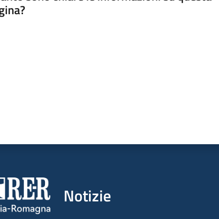
gina?
a da 1 a 5 stelle
Notizie