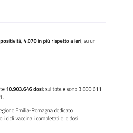
 positività
,
4.070 in più rispetto a ieri
, su un
.
nte
10.903.646 dosi
; sul totale sono 3.800.611
1.
la Regione Emilia-Romagna dedicato
i cicli vaccinali completati e le dosi