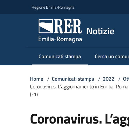
Vai al contenuto
Vai alla navigazione
Vai al footer
Regione Emilia-Romagna
Notizie
Comunicati stampa
Cerca un comun
Menu selezionato
Home
Comunicati stampa
2022
Ot
/
/
/
Coronavirus. L’aggiornamento in Emilia-Romagna:
(-1)
Salta al contenuto
Coronavirus. L’a