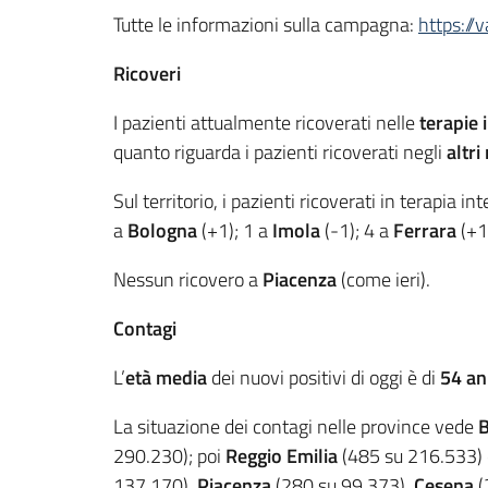
Tutte le informazioni sulla campagna:
https://
Ricoveri
I pazienti attualmente ricoverati nelle
terapie 
quanto riguarda i pazienti ricoverati negli
altri
Sul territorio, i pazienti ricoverati in terapia in
a
Bologna
(+1); 1 a
Imola
(-1); 4 a
Ferrara
(+1
Nessun ricovero a
Piacenza
(come ieri).
Contagi
L’
età media
dei nuovi positivi di oggi è di
54 an
La situazione dei contagi nelle province vede
290.230); poi
Reggio Emilia
(485 su 216.533)
137.170),
Piacenza
(280 su 99.373),
Cesena
(