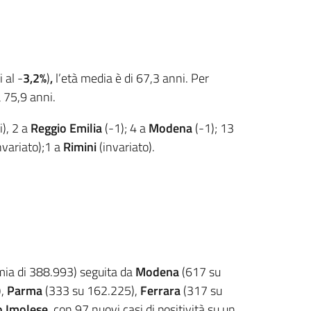
i al -
3,2%
)
,
l’età media è di 67,3 anni. Per
a 75,9 anni.
i), 2 a
Reggio Emilia
(-1); 4 a
Modena
(-1); 13
nvariato);1 a
Rimini
(invariato).
demia di 388.993) seguita da
Modena
(617 su
),
Parma
(333 su 162.225),
Ferrara
(317 su
o Imolese,
con 97 nuovi casi di positività su un