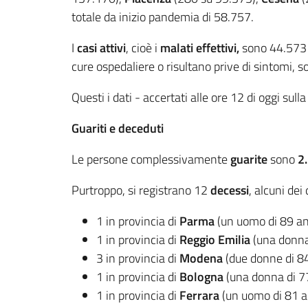
totale da inizio pandemia di 58.757.
I
casi attivi
, cioè i
malati effettivi,
sono 44.573 (
cure ospedaliere o risultano prive di sintomi,
Questi i dati - accertati alle ore 12 di oggi sull
Guariti e deceduti
Le persone complessivamente
guarite
sono
2.
Purtroppo, si registrano 12
decessi
, alcuni dei 
1 in provincia di
Parma
(un uomo di 89 an
1 in provincia di
Reggio Emilia
(una donna
3 in provincia di
Modena
(due donne di 84 
1 in provincia di
Bologna
(una donna di 7
1 in provincia di
Ferrara
(un uomo di 81 a