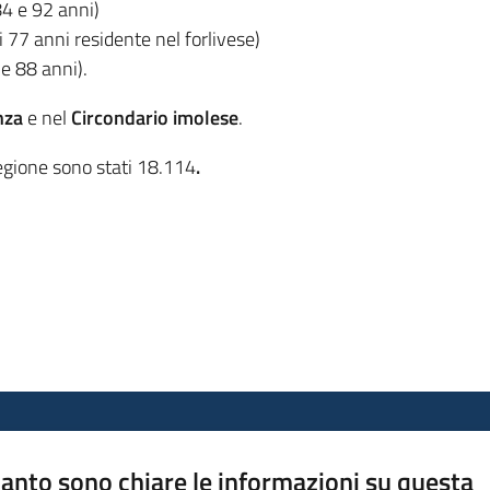
84 e 92 anni)
 77 anni residente nel forlivese)
e 88 anni).
nza
e nel
Circondario imolese
.
egione sono stati 18.114
.
anto sono chiare le informazioni su questa