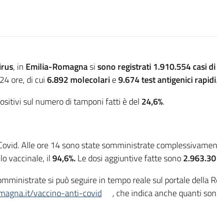
irus
, in
Emilia-Romagna
si
sono registrati 1.910.554
casi
di
24 ore, di cui
6.892 molecolari
e
9.674 test antigenici rapidi
ositivi sul numero di tamponi fatti è del
24,6%
.
Covid. Alle ore 14 sono state somministrate complessivame
o vaccinale, il
94,6%.
Le dosi aggiuntive fatte sono
2.963.30
 somministrate si può seguire in tempo reale sul portale del
omagna.it/vaccino-anti-covid
, che indica anche quanti sono 