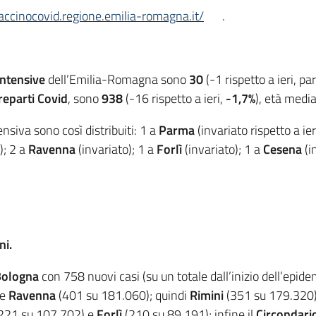
vaccinocovid.regione.emilia-romagna.it/
.
intensive
dell’Emilia-Romagna sono
30
(-1 rispetto a ieri, par
 reparti Covid
, sono
938
(-16 rispetto a ieri,
-1,7%
), età medi
tensiva sono così distribuiti: 1 a
Parma
(invariato rispetto a ier
); 2 a
Ravenna
(invariato); 1 a
Forlì
(invariato); 1 a
Cesena
(i
ni.
Bologna
con 758 nuovi casi (su un totale dall’inizio dell’epi
 e
Ravenna
(401 su 181.060); quindi
Rimini
(351 su 179.320
221 su 107.702) e
Forlì
(210 su 89.191); infine il
Circondari