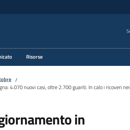
S
icato
Risorse
tobre
/
 4.070 nuovi casi, oltre 2.700 guariti. In calo i ricoveri nei 
ggiornamento in