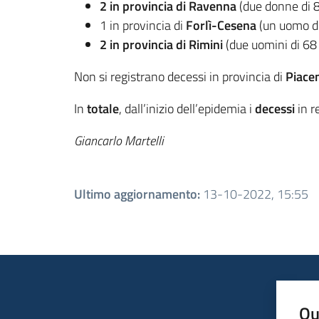
2 in provincia di Ravenna
(due donne di 
1 in provincia di
Forlì-Cesena
(un uomo di
2 in provincia di Rimini
(due uomini di 68 
Non si registrano decessi in provincia di
Piace
In
totale
, dall’inizio dell’epidemia i
decessi
in r
Giancarlo Martelli
Ultimo aggiornamento
:
13-10-2022, 15:55
Qu