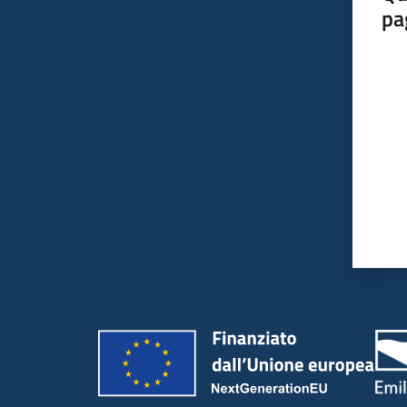
pa
Valut