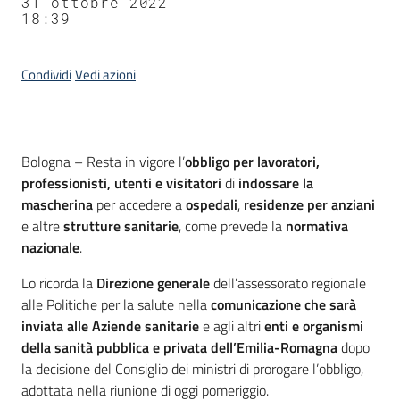
31 ottobre 2022
18:39
Condividi
Vedi azioni
Contenuto
Bologna – Resta in vigore l’
obbligo
per lavoratori,
professionisti, utenti e visitatori
di
indossare la
mascherina
per accedere a
ospedali
,
residenze per anziani
e altre
strutture sanitarie
, come prevede la
normativa
nazionale
.
Lo ricorda la
Direzione generale
dell’assessorato regionale
alle Politiche per la salute nella
comunicazione che sarà
inviata alle Aziende sanitarie
e agli altri
enti e organismi
della sanità pubblica e privata
dell’Emilia-Romagna
dopo
la decisione del Consiglio dei ministri di prorogare l’obbligo,
adottata nella riunione di oggi pomeriggio.