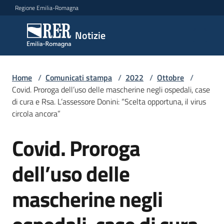
Vai al contenuto
Vai alla navigazione
Vai al footer
Regione Emilia-Romagna
Notizie
Notizie
Home
Comunicati
/
Comunicati stampa
/
2022
/
Ottobre
/
Covid. Proroga dell’uso delle mascherine negli ospedali, case
stampa
Menu selezionato
di cura e Rsa. L’assessore Donini: “Scelta opportuna, il virus
circola ancora”
Cerca
un
Covid. Proroga
comunicato
Salta al contenuto
dell’uso delle
Risorse
mascherine negli