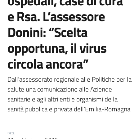
ospedali, case di cura
Agenzia
e Rsa. L’assessore
di
informazione
Donini: “Scelta
e
comunicazione
opportuna, il virus
circola ancora”
Seguici
su
Dall’assessorato regionale alle Politiche per la 
salute una comunicazione alle Aziende 
sanitarie e agli altri enti e organismi della 
sanità pubblica e privata dell’Emilia-Romagna
Data
: