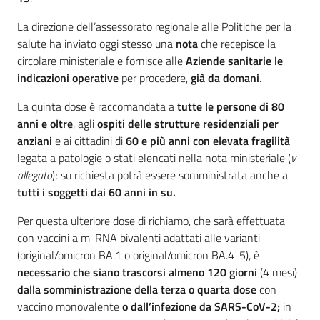
La direzione dell’assessorato regionale alle Politiche per la
salute ha inviato oggi stesso una
nota
che recepisce la
circolare ministeriale e fornisce alle
Aziende sanitarie le
indicazioni operative
per procedere,
già da domani
.
La quinta dose è raccomandata a
tutte le persone di 80
anni e oltre
, agli
ospiti delle strutture residenziali per
anziani
e ai cittadini di
60 e più anni con elevata fragilità
legata a patologie o stati elencati nella nota ministeriale (
v.
allegato
); su richiesta potrà essere somministrata anche a
tutti i soggetti dai 60 anni in su.
Per questa ulteriore dose di richiamo, che sarà effettuata
con vaccini a m-RNA bivalenti adattati alle varianti
(original/omicron BA.1 o original/omicron BA.4-5), è
necessario che siano trascorsi almeno 120 giorni
(4 mesi)
dalla somministrazione della terza o quarta dose
con
vaccino monovalente
o dall’infezione da SARS-CoV-2;
in