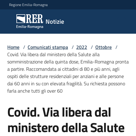
Vai al contenuto
Vai alla navigazione
Vai al footer
Regione Emilia-Romagna
Notizie
Notizie
Home
Comunicati
/
Comunicati stampa
/
2022
/
Ottobre
/
Covid. Via libera dal ministero della Salute alla
stampa
Menu selezionato
somministrazione della quinta dose, Emilia-Romagna pronta
a partire. Raccomandata ai cittadini di 80 e più anni, agli
Cerca
ospiti delle strutture residenziali per anziani e alle persone
un
dai 60 anni in su con elevata fragilità. Su richiesta possono
comunicato
farla anche tutti gli over 60
Risorse
Covid. Via libera dal
Salta al contenuto
ministero della Salute