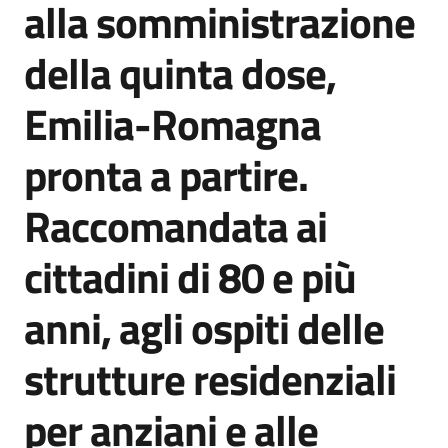
alla somministrazione
Agenzia
di
della quinta dose,
informazione
e
Emilia-Romagna
comunicazione
pronta a partire.
Seguici
Raccomandata ai
su
cittadini di 80 e più
anni, agli ospiti delle
strutture residenziali
per anziani e alle