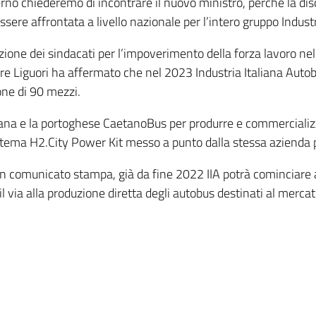
rno chiederemo di incontrare il nuovo ministro, perché la disc
sere affrontata a livello nazionale per l’intero gruppo Industr
azione dei sindacati per l’impoverimento della forza lavoro nel
tore Liguori ha affermato che nel 2023 Industria Italiana Au
one di 90 mezzi.
liana e la portoghese CaetanoBus per produrre e commercializz
sistema H2.City Power Kit messo a punto dalla stessa azienda
n un comunicato stampa, già da fine 2022 IIA potrà cominciare
ia alla produzione diretta degli autobus destinati al mercato i