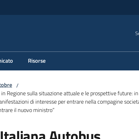
S
icato
Risorse
tobre
/
o in Regione sulla situazione attuale e le prospettive future: i
nifestazioni di interesse per entrare nella compagine societa
trare il nuovo ministro”
 Italiana Autobus