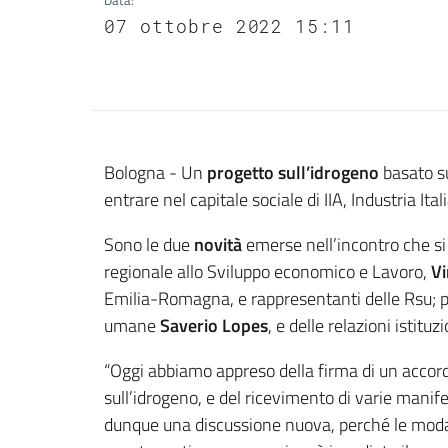
Data
:
07 ottobre 2022 15:11
Contenuto
Bologna - Un
progetto sull’idrogeno
basato su
entrare nel capitale sociale di IIA, Industria I
Sono le due
novità
emerse nell’incontro che si 
regionale allo Sviluppo economico e Lavoro,
Vi
Emilia-Romagna, e rappresentanti delle Rsu; p
umane
Saverio Lopes
, e delle relazioni istit
“Oggi abbiamo appreso della firma di un accor
sull’idrogeno, e del ricevimento di varie manif
dunque una discussione nuova, perché le modalit