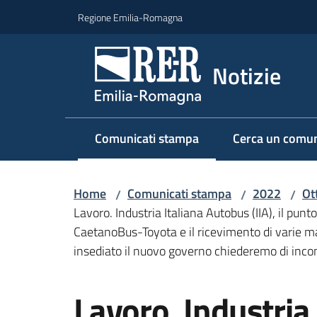
Vai al contenuto
Vai alla navigazione
Vai al footer
Regione Emilia-Romagna
Notizie
Comunicati stampa
Cerca un comun
Menu selezionato
Home
Comunicati stampa
2022
Ot
/
/
/
Lavoro. Industria Italiana Autobus (IIA), il punt
CaetanoBus-Toyota e il ricevimento di varie ma
insediato il nuovo governo chiederemo di incon
Salta al contenuto
Lavoro. Industria