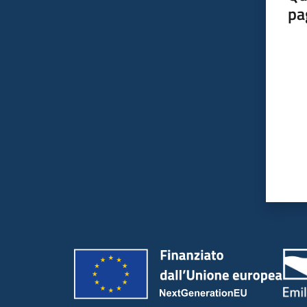
pa
Valut