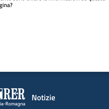
gina?
a da 1 a 5 stelle
Notizie