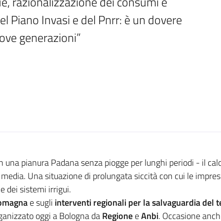
ue, razionalizzazione dei consumi e 
l Piano Invasi e del Pnrr: è un dovere 
uove generazioni”
on una pianura Padana senza piogge per lunghi periodi - il cal
media. Una situazione di prolungata siccità con cui le impres
e dei sistemi irrigui.
-Romagna
e sugli
interventi regionali per la salvaguardia del te
organizzato oggi a Bologna da
Regione
e
Anbi
. Occasione anche