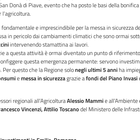
San Donà di Piave, evento che ha posto le basi della bonifica
 l’agricoltura.
 fondamentale e imprescindibile per la messa in sicurezza del
essa in pericolo dai cambiamenti climatici che sono ormai sotto 
cini
intervenendo stamattina ai lavori.
e a questa attività è ormai diventato un punto di riferimento n
sconfiggere questa emergenza permanente: servono investimen
o. Per questo che la Regione solo
negli ultimi 5 anni
ha impie
onsumi
e
messa in sicurezza
grazie a
fondi del Piano Invasi
essori regionali all’Agricoltura
Alessio Mammi
e all’Ambiente 
ancesco Vincenzi, Attilio Toscano
del Ministero delle Infrast