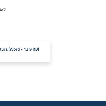
ltura
ltura
(
Word
-
12,9 KB
)