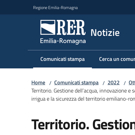
Vai al contenuto
Vai alla navigazione
Vai al footer
Regione Emilia-Romagna
Notizie
Comunicati stampa
Cerca un comun
Menu selezionato
Home
Comunicati stampa
2022
Ot
/
/
/
Territorio. Gestione dell’acqua, innovazione e s
irrigua e la sicurezza del territorio emiliano-r
Salta al contenuto
Territorio. Gestio