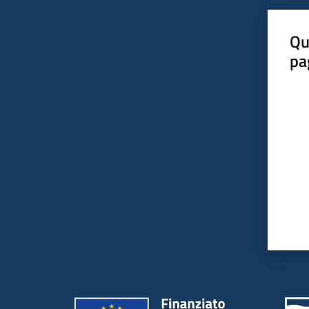
Qu
pa
Valut