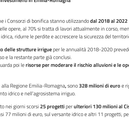
 gli investimenti in Emilia-Romagna
he i Consorzi di bonifica stanno utilizzando
dal 2018 al 2022 p
le opere, al 70% si tratta di lavori attualmente in corso, ment
idrica, ridurre le perdite e accrescere la sicurezza del territori
elle strutture irrigue
per le annualità 2018-2020 prevede
so e la restante parte già conclusi.
guarda poi le
risorse per moderare il rischio alluvioni e le o
ne alla Regione Emilia-Romagna
,
sono
328 milioni di euro
e ri
to idrico e nell’agrosistema irriguo.
o nei giorni scorsi
25 progetti
per
ulteriori 130 milioni al Ci
 77 milioni di euro, sul versante idrico e altri 11 progetti, per