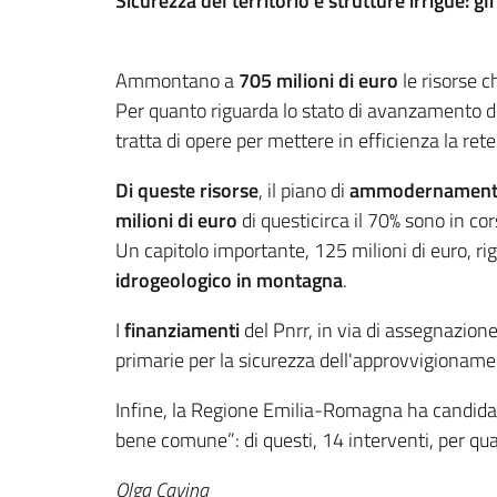
Sicurezza del territorio e strutture irrigue:
Ammontano a
705 milioni di euro
le risorse c
Per quanto riguarda lo stato di avanzamento del
tratta di opere per mettere in efficienza la rete 
Di queste risorse
, il piano di
ammodernamento d
milioni di euro
di questicirca il 70% sono in cor
Un capitolo importante, 125 milioni di euro, ri
idrogeologico in montagna
.
I
finanziamenti
del Pnrr, in via di assegnazio
primarie per la sicurezza dell'approvvigionamen
Infine, la Regione Emilia-Romagna ha candidat
bene comune”: di questi, 14 interventi, per quasi
Olga Cavina