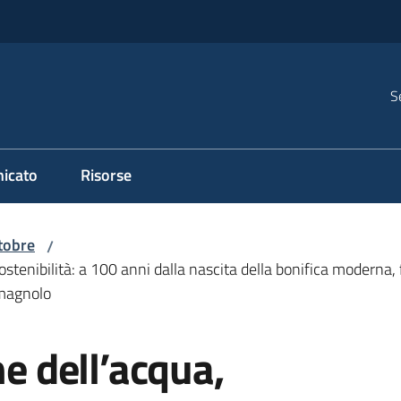
S
icato
Risorse
tobre
/
ostenibilità: a 100 anni dalla nascita della bonifica moderna, 
omagnolo
ne dell’acqua,