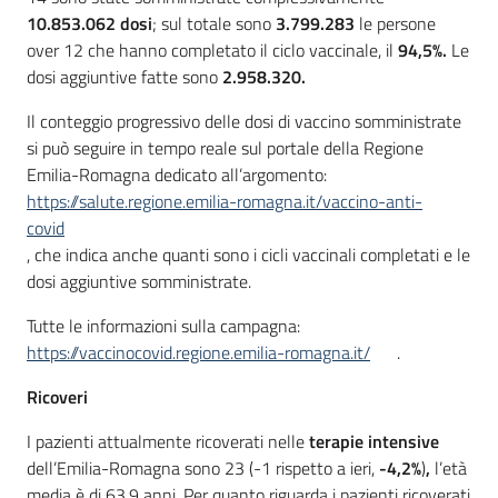
10.853.062 dosi
; sul totale sono
3.799.283
le persone
over 12 che hanno completato il ciclo vaccinale, il
94,5%.
Le
dosi aggiuntive fatte sono
2.958.320.
Il conteggio progressivo delle dosi di vaccino somministrate
si può seguire in tempo reale sul portale della Regione
Emilia-Romagna dedicato all’argomento:
https://salute.regione.emilia-romagna.it/vaccino-anti-
covid
, che indica anche quanti sono i cicli vaccinali completati e le
dosi aggiuntive somministrate.
Tutte le informazioni sulla campagna:
https://vaccinocovid.regione.emilia-romagna.it/
.
Ricoveri
I pazienti attualmente ricoverati nelle
terapie intensive
dell’Emilia-Romagna sono 23 (-1 rispetto a ieri,
-4,2%
)
,
l’età
media è di 63,9 anni. Per quanto riguarda i pazienti ricoverati