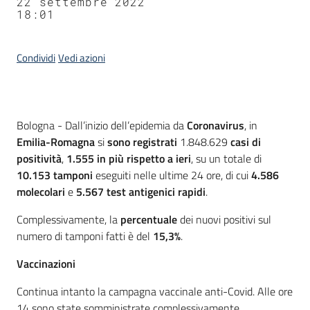
22 settembre 2022
18:01
Condividi
Vedi azioni
Contenuto
Bologna - Dall’inizio dell’epidemia da
Coronavirus
, in
Emilia-Romagna
si
sono registrati
1.848.629
casi
di
positività
,
1.555
in più rispetto a ieri
, su un totale di
10.153 tamponi
eseguiti nelle ultime 24 ore, di cui
4.586
molecolari
e
5.567
test antigenici rapidi
.
Complessivamente, la
percentuale
dei nuovi positivi sul
numero di tamponi fatti è del
15,3%
.
Vaccinazioni
Continua intanto la campagna vaccinale anti-Covid. Alle ore
14 sono state somministrate complessivamente