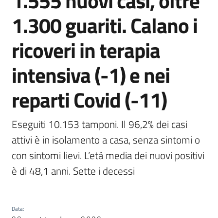
1.555 nuovi casi, oltre
Agenzia
1.300 guariti. Calano i
di
informazione
ricoveri in terapia
e
comunicazione
intensiva (-1) e nei
reparti Covid (-11)
Seguici
su
Eseguiti 10.153 tamponi. Il 96,2% dei casi 
attivi è in isolamento a casa, senza sintomi o 
con sintomi lievi. L’età media dei nuovi positivi 
è di 48,1 anni. Sette i decessi
Data
: