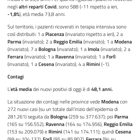
negli
altri reparti Covid
, sono 588 (-11 rispetto a ieri,
-1,8%
), età media 73,8 anni.
Sul territorio, i pazienti ricoverati in terapia intensiva sono
così distribuiti: 1 a
Piacenza
(invariato rispetto a ieri), 2 a
Parma
(invariato); 2 a
Reggio Emilia
(invariato); 1 a
Modena
(invariato); 7 a
Bologna
(invariato); 1 a
Imola
(invariato); 2 a
Ferrara
(invariato); 1 a
Ravenna
(invariato); 1 a
Forlì
(invariato); 1 a
Cesena
(invariato); 4 a
Rimini
(-1).
Contagi
L’
età media
dei nuovi positivi di oggi è di
48,1 anni.
La situazione dei contagi nelle province vede
Modena
con
272 nuovi casi (su un totale dall’inizio dell’epidemia di
281.261) seguita da
Bologna
(259 su 377.637); poi
Parma
(165 su 156.552),
Ravenna
(164 su 174.956),
Reggio Emilia
(153 su 209.079) e
Rimini
(141 su 174.111); quindi
Cesena
(99 su 104.132),
Forlì
(95 su 85.807),
Ferrara
(94 su