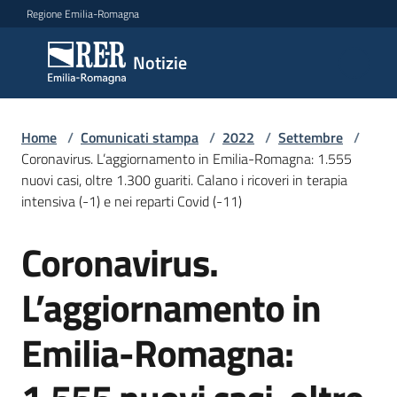
Vai al contenuto
Vai alla navigazione
Vai al footer
Regione Emilia-Romagna
Notizie
Notizie
Home
Comunicati
/
Comunicati stampa
/
2022
/
Settembre
/
Coronavirus. L’aggiornamento in Emilia-Romagna: 1.555
stampa
Menu selezionato
nuovi casi, oltre 1.300 guariti. Calano i ricoveri in terapia
intensiva (-1) e nei reparti Covid (-11)
Cerca
un
Coronavirus.
comunicato
Salta al contenuto
L’aggiornamento in
Risorse
Emilia-Romagna: