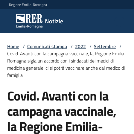
Vai al contenuto
Vai alla navigazione
Vai al footer
Regione Emilia-Romagna
Notizie
Notizie
Home
Comunicati
/
Comunicati stampa
/
2022
/
Settembre
/
Covid. Avanti con la campagna vaccinale, la Regione Emilia-
stampa
Menu selezionato
Romagna sigla un accordo con i sindacati dei medici di
medicina generale: ci si potrà vaccinare anche dal medico di
Cerca
famiglia
un
comunicato
Covid. Avanti con la
Salta al contenuto
Risorse
campagna vaccinale,
la Regione Emilia-