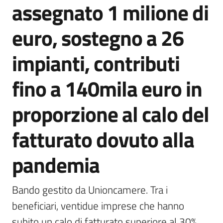
assegnato 1 milione di
Agenzia
di
euro, sostegno a 26
informazione
e
impianti, contributi
comunicazione
fino a 140mila euro in
Seguici
proporzione al calo del
su
fatturato dovuto alla
pandemia
Bando gestito da Unioncamere. Tra i 
beneficiari, ventidue imprese che hanno 
subito un calo di fatturato superiore al 30% 