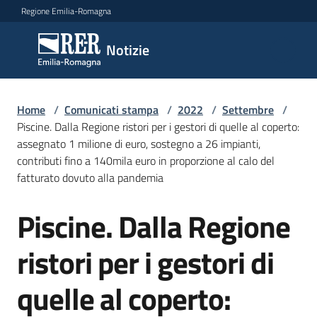
Vai al contenuto
Vai alla navigazione
Vai al footer
Regione Emilia-Romagna
Notizie
Notizie
Home
Comunicati
/
Comunicati stampa
/
2022
/
Settembre
/
Piscine. Dalla Regione ristori per i gestori di quelle al coperto:
stampa
Menu selezionato
assegnato 1 milione di euro, sostegno a 26 impianti,
contributi fino a 140mila euro in proporzione al calo del
Cerca
fatturato dovuto alla pandemia
un
comunicato
Piscine. Dalla Regione
Salta al contenuto
Risorse
ristori per i gestori di
quelle al coperto: