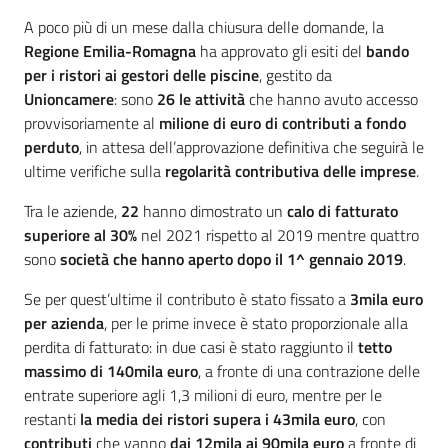
A poco più di un mese dalla chiusura delle domande, la
Regione Emilia-Romagna
ha approvato gli esiti del
bando
per i ristori ai gestori delle piscine
, gestito da
Unioncamere
: sono
26 le attività
che hanno avuto accesso
provvisoriamente al
milione di euro di contributi a fondo
perduto
, in attesa dell’approvazione definitiva che seguirà le
ultime verifiche sulla
regolarità contributiva delle imprese
.
Tra le aziende,
22
hanno dimostrato un
calo di fatturato
superiore al 30%
nel 2021 rispetto al 2019 mentre quattro
sono
società che hanno aperto dopo il 1^ gennaio 2019
.
Se per quest’ultime il contributo è stato fissato a
3mila euro
per azienda
, per le prime invece è stato proporzionale alla
perdita di fatturato: in due casi è stato raggiunto il
tetto
massimo di 140mila euro
, a fronte di una contrazione delle
entrate superiore agli 1,3 milioni di euro, mentre per le
restanti
la media dei ristori supera i 43mila euro
, con
contributi
che vanno
dai 12mila ai 90mila euro
a fronte di