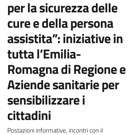
per la sicurezza delle
Agenzia
di
cure e della persona
informazione
e
assistita”: iniziative in
comunicazione
tutta l’Emilia-
Seguici
Romagna di Regione e
su
Aziende sanitarie per
sensibilizzare i
cittadini
Postazioni informative, incontri con il 