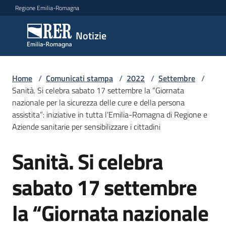
Vai al contenuto
Vai alla navigazione
Vai al footer
Regione Emilia-Romagna
Notizie
Notizie
Home
Comunicati
/
Comunicati stampa
/
2022
/
Settembre
/
Sanità. Si celebra sabato 17 settembre la “Giornata
stampa
Menu selezionato
nazionale per la sicurezza delle cure e della persona
assistita”: iniziative in tutta l’Emilia-Romagna di Regione e
Cerca
Aziende sanitarie per sensibilizzare i cittadini
un
comunicato
Sanità. Si celebra
Salta al contenuto
Risorse
sabato 17 settembre
la “Giornata nazionale