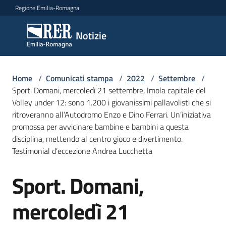
Vai al contenuto
Vai alla navigazione
Vai al footer
Regione Emilia-Romagna
Notizie
Notizie
Home
Comunicati
/
Comunicati stampa
/
2022
/
Settembre
/
Sport. Domani, mercoledì 21 settembre, Imola capitale del
stampa
Menu selezionato
Volley under 12: sono 1.200 i giovanissimi pallavolisti che si
ritroveranno all’Autodromo Enzo e Dino Ferrari. Un’iniziativa
Cerca
promossa per avvicinare bambine e bambini a questa
un
disciplina, mettendo al centro gioco e divertimento.
comunicato
Testimonial d’eccezione Andrea Lucchetta
Risorse
Sport. Domani,
Salta al contenuto
mercoledì 21