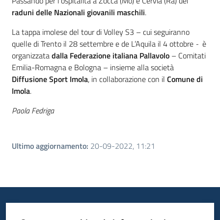
Passando per l’ospitalità a Zocca (Mo) e Cervia (Ra) dei
raduni delle Nazionali
giovanili
maschili
.
La tappa imolese del tour di Volley S3 – cui seguiranno
quelle di Trento il 28 settembre e de L’Aquila il 4 ottobre
-
è
organizzata
dalla Federazione italiana Pallavolo
– Comitati
Emilia-Romagna e Bologna – insieme alla società
Diffusione Sport Imola
, in collaborazione con il
Comune di
Imola
.
Paola Fedriga
Ultimo aggiornamento
:
20-09-2022, 11:21