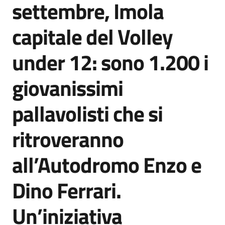
settembre, Imola
Agenzia
di
capitale del Volley
informazione
e
under 12: sono 1.200 i
comunicazione
giovanissimi
Seguici
pallavolisti che si
su
ritroveranno
all’Autodromo Enzo e
Dino Ferrari.
Un’iniziativa