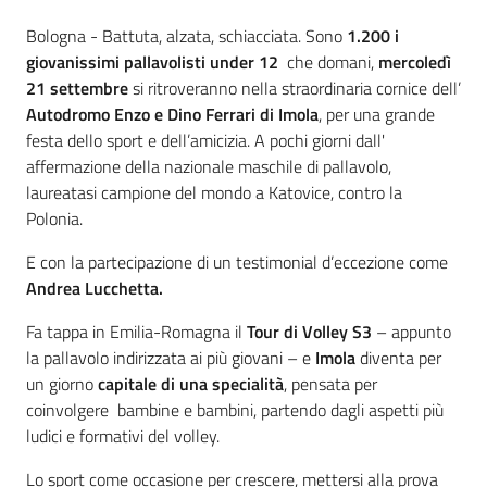
Contenuto
Bologna - Battuta, alzata, schiacciata. Sono
1.200 i
giovanissimi pallavolisti under 12
che domani,
mercoledì
21 settembre
si ritroveranno nella straordinaria cornice dell’
Autodromo Enzo e Dino Ferrari di Imola
, per una grande
festa dello sport e dell’amicizia. A pochi giorni dall'
affermazione della nazionale maschile di pallavolo,
laureatasi campione del mondo a Katovice, contro la
Polonia.
E con la partecipazione di un testimonial d’eccezione come
Andrea Lucchetta.
Fa tappa in Emilia-Romagna il
Tour di Volley S3
– appunto
la pallavolo indirizzata ai più giovani – e
Imola
diventa per
un giorno
capitale di una specialità
, pensata per
coinvolgere bambine e bambini, partendo dagli aspetti più
ludici e formativi del volley.
Lo sport come occasione per crescere, mettersi alla prova