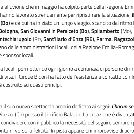
gica alluvione che in maggio ha colpito parte della Regione Em
 hanno lavorato strenuamente per ripristinare la situazione,
i
 (Bo)
e da qui ha iniziato un lungo viaggio, scandito dal ritmo
Bologna
,
San Giovanni in Persiceto (Bo)
,
Spilamberto
(Mo),
ntechiarugolo
(Pr),
Sant’Ilario d’Enza (RE)
,
Parma
,
Ragazzo
stegno delle amministrazioni locali, della Regione Emilia-Romag
 sponsor locali.
tà locali, permettendo ogni giorno a centinaia di persone di in
di vita. ll Cirque Bidon ha fatto dell’esistenza a contatto con
 è costruito su questi princìpi.
 il suo nuovo spettacolo proprio dedicato ai sogni:
Chacun ses
iozzo (Cn) presso il birrificio Baladin. La creazione è diventat
per condividere con il pubblico la necessità del seguire sempre i
tani, verso la felicità. In pista apparizioni improvvise di acro