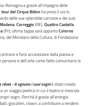
ilia-Romagna e grazie all’impegno delle
l tour del Cirque Bidon
ha preso il via lo
 lento delle sue splendide carrozze e dei suoi
Modena
,
Correggio
(RE),
Quattro Castella
la
(Pr); ultima tappa sarà appunto
Colorno
na, del Ministero della Cultura, di Fondazione
contrarsi e farsi accarezzare dalla poesia e
 le persone e dell’arte come fatto comunitario la
 rêves - A ognuno i suoi sogni
è stato creato
a un viaggio poetico in cui il teatro si mescola
 propri sogni. Perché è grazie all'energia
bati, giocolieri, clown; a contribuire a rendere