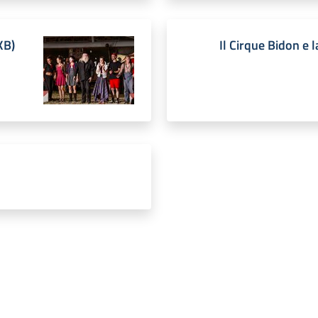
KB
)
Il Cirque Bidon e l