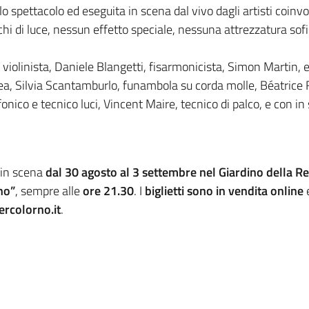
spettacolo ed eseguita in scena dal vivo dagli artisti coinvolt
i di luce, nessun effetto speciale, nessuna attrezzatura sofis
violinista, Daniele Blangetti, fisarmonicista, Simon Martin, eq
a, Silvia Scantamburlo, funambola su corda molle, Béatrice Fr
fonico e tecnico luci, Vincent Maire, tecnico di palco, e con 
in scena
dal 30 agosto al 3 settembre nel Giardino della R
no”
, sempre alle
ore 21.30
. I
biglietti sono in vendita online
rcolorno.it
.