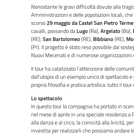
Nonostante le gravi difficoltà dovute alla tra
Amministrazioni e delle popolazioni locali, che
scorso
29 maggio da Castel San Pietro Terme
cavalli, passando da
Lugo
(Ra),
Argelato
(Bo),
(RE),
San Bartolomeo
(RE),
Bibbiano
(RE),
Mo
(Pr). Il progetto è stato reso possibile dal so
Nuovi Mecenati e di numerose organizzazioni e
Il tour ha catalizzato l’attenzione delle comuni
dall’utopia di un esempio unico di spettacolo e 
propria filosofia e pratica artistica: tutto il tour
Lo spettacolo
In questo tour la compagnia ha portato in scena
nel mese di aprile in una speciale residenza a P
alla danza e al circo, la comicità alla liricità, 
investita per realizzarli che possiamo andare lon