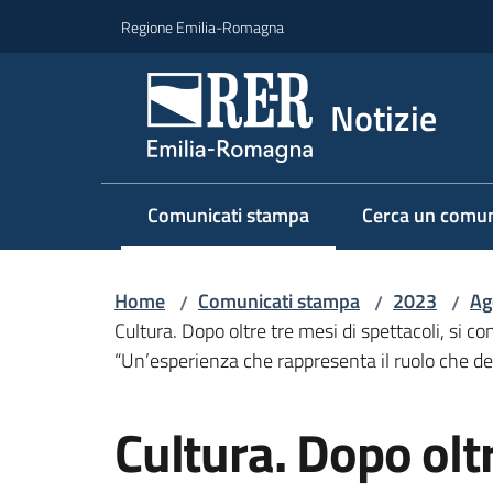
Vai al contenuto
Vai alla navigazione
Vai al footer
Regione Emilia-Romagna
Notizie
Comunicati stampa
Cerca un comun
Menu selezionato
Home
Comunicati stampa
2023
Ag
/
/
/
Cultura. Dopo oltre tre mesi di spettacoli, si co
“Un’esperienza che rappresenta il ruolo che deve
Salta al contenuto
Cultura. Dopo oltr