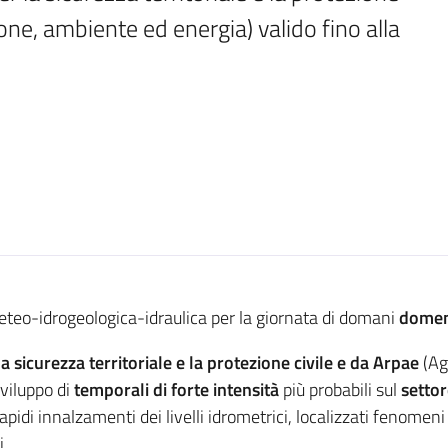
ne, ambiente ed energia) valido fino alla 
meteo-idrogeologica-idraulica per la giornata di domani
domen
a sicurezza territoriale e la protezione civile e da Arpae
(Ag
sviluppo di
temporali di forte intensità
più probabili sul
setto
idi innalzamenti dei livelli idrometrici, localizzati fenomeni 
i.