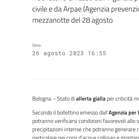
civile e da Arpae (Agenzia prevenzio
mezzanotte del 28 agosto
Data
:
26 agosto 2023 16:55
Contenuto
Bologna – Stato di
allerta gialla
per criticità 
Secondo il bollettino emesso dall‘
Agenzia per l
potranno verificarsi condizioni favorevoli allo 
precipitazioni intense che potranno generare rap
particolare nei corsi d’acqua collinari e montan