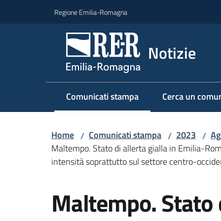
Vai al contenuto
Vai alla navigazione
Vai al footer
Regione Emilia-Romagna
Notizie
Comunicati stampa
Cerca un comun
Menu selezionato
Home
Comunicati stampa
2023
Ag
/
/
/
Maltempo. Stato di allerta gialla in Emilia-Rom
intensità soprattutto sul settore centro-occid
Salta al contenuto
Maltempo. Stato di