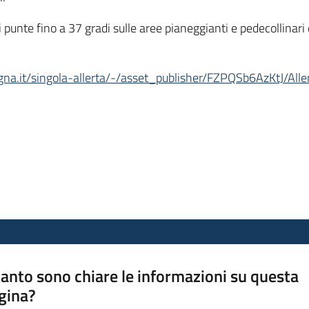
i punte fino a 37 gradi sulle aree pianeggianti e pedecollinar
agna.it/singola-allerta/-/asset_publisher/FZPQSb6AzKtJ/All
anto sono chiare le informazioni su questa
gina?