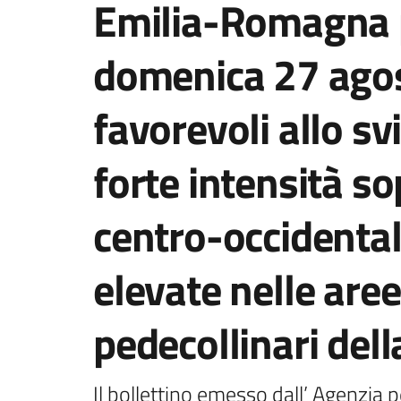
Emilia-Romagna p
domenica 27 agos
favorevoli allo sv
forte intensità so
centro-occidenta
elevate nelle aree
pedecollinari de
Il bollettino emesso dall’ Agenzia pe