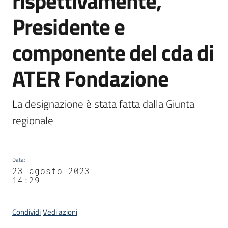
rispettivamente,
Agenzia
Presidente e
di
informazione
componente del cda di
e
comunicazione
ATER Fondazione
Seguici
La designazione è stata fatta dalla Giunta 
su
regionale
Data
:
23 agosto 2023
14:29
Condividi
Vedi azioni