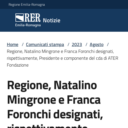
Vai al contenuto
Vai alla navigazione
Vai al footer
Regione Emilia-Romagna
Notizie
Notizie
Home
Comunicati
/
Comunicati stampa
/
2023
/
Agosto
/
Regione, Natalino Mingrone e Franca Foronchi designati,
stampa
Menu selezionato
rispettivamente, Presidente e componente del cda di ATER
Fondazione
Cerca
un
Regione, Natalino
comunicato
Salta al contenuto
Mingrone e Franca
Risorse
Foronchi designati,