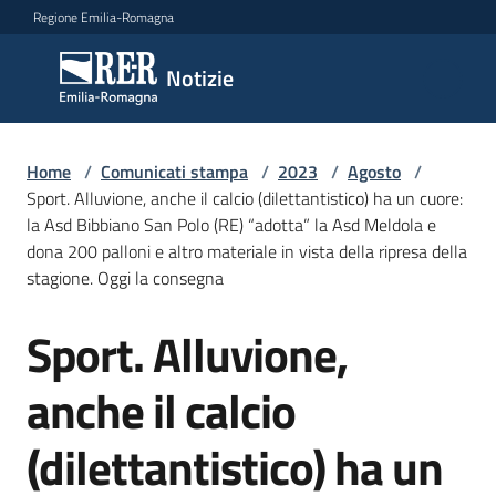
Vai al contenuto
Vai alla navigazione
Vai al footer
Regione Emilia-Romagna
Notizie
Notizie
Home
Comunicati
/
Comunicati stampa
/
2023
/
Agosto
/
Sport. Alluvione, anche il calcio (dilettantistico) ha un cuore:
stampa
Menu selezionato
la Asd Bibbiano San Polo (RE) “adotta” la Asd Meldola e
dona 200 palloni e altro materiale in vista della ripresa della
Cerca
stagione. Oggi la consegna
un
comunicato
Sport. Alluvione,
Salta al contenuto
Risorse
anche il calcio
(dilettantistico) ha un