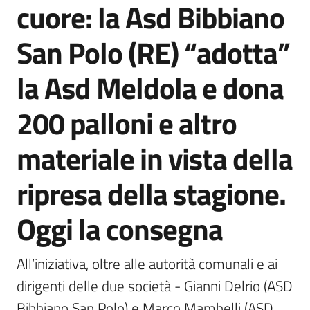
cuore: la Asd Bibbiano
Agenzia
di
San Polo (RE) “adotta”
informazione
e
la Asd Meldola e dona
comunicazione
200 palloni e altro
Seguici
materiale in vista della
su
ripresa della stagione.
Oggi la consegna
All’iniziativa, oltre alle autorità comunali e ai 
dirigenti delle due società - Gianni Delrio (ASD 
Bibbiano San Polo) e Marco Mambelli (ASD 