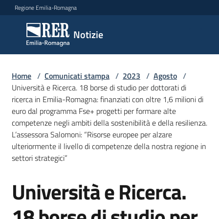
Vai al contenuto
Vai alla navigazione
Vai al footer
Regione Emilia-Romagna
Notizie
Notizie
Home
Comunicati
/
Comunicati stampa
/
2023
/
Agosto
/
Università e Ricerca. 18 borse di studio per dottorati di
stampa
Menu selezionato
ricerca in Emilia-Romagna: finanziati con oltre 1,6 milioni di
euro dal programma Fse+ progetti per formare alte
Cerca
competenze negli ambiti della sostenibilità e della resilienza.
un
L’assessora Salomoni: “Risorse europee per alzare
comunicato
ulteriormente il livello di competenze della nostra regione in
settori strategici”
Risorse
Università e Ricerca.
Salta al contenuto
18 borse di studio per