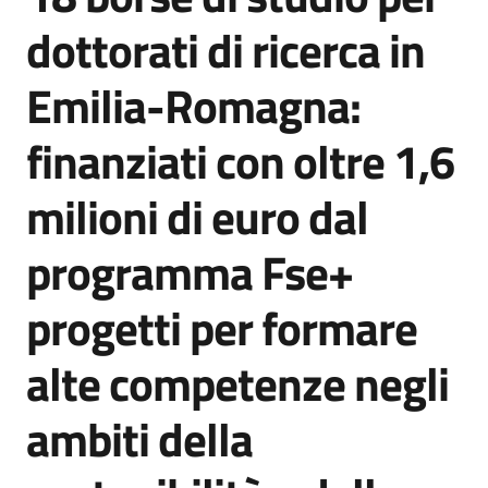
Agenzia
dottorati di ricerca in
di
informazione
Emilia-Romagna:
e
comunicazione
finanziati con oltre 1,6
milioni di euro dal
Seguici
su
programma Fse+
progetti per formare
alte competenze negli
ambiti della