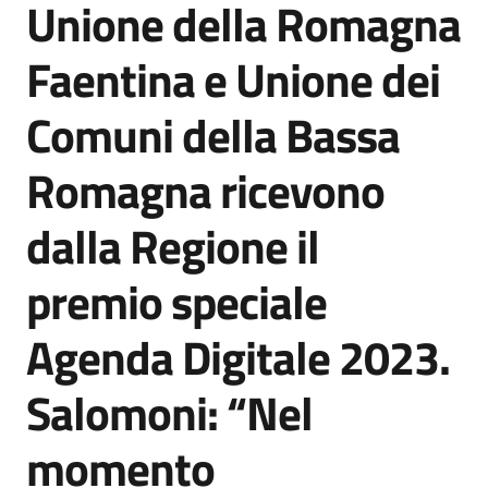
Unione della Romagna
Agenzia
di
Faentina e Unione dei
informazione
e
Comuni della Bassa
comunicazione
Romagna ricevono
Seguici
dalla Regione il
su
premio speciale
Agenda Digitale 2023.
Salomoni: “Nel
momento