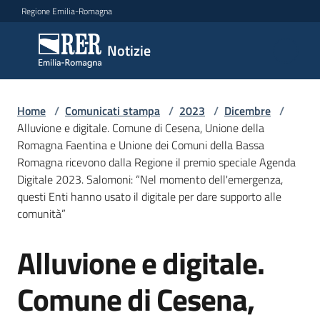
Vai al contenuto
Vai alla navigazione
Vai al footer
Regione Emilia-Romagna
Notizie
Notizie
Home
Comunicati
/
Comunicati stampa
/
2023
/
Dicembre
/
Alluvione e digitale. Comune di Cesena, Unione della
stampa
Menu selezionato
Romagna Faentina e Unione dei Comuni della Bassa
Romagna ricevono dalla Regione il premio speciale Agenda
Cerca
Digitale 2023. Salomoni: “Nel momento dell'emergenza,
un
questi Enti hanno usato il digitale per dare supporto alle
comunicato
comunità”
Risorse
Alluvione e digitale.
Salta al contenuto
Comune di Cesena,