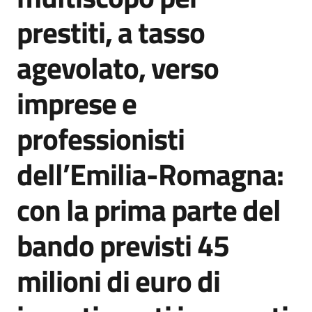
Agenzia
prestiti, a tasso
di
informazione
agevolato, verso
e
comunicazione
imprese e
professionisti
Seguici
su
dell’Emilia-Romagna:
con la prima parte del
bando previsti 45
milioni di euro di