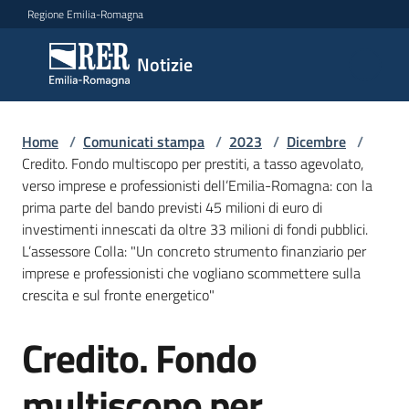
Vai al contenuto
Vai alla navigazione
Vai al footer
Regione Emilia-Romagna
Notizie
Notizie
Home
Comunicati
/
Comunicati stampa
/
2023
/
Dicembre
/
Credito. Fondo multiscopo per prestiti, a tasso agevolato,
stampa
Menu selezionato
verso imprese e professionisti dell’Emilia-Romagna: con la
prima parte del bando previsti 45 milioni di euro di
Cerca
investimenti innescati da oltre 33 milioni di fondi pubblici.
un
L’assessore Colla: "Un concreto strumento finanziario per
comunicato
imprese e professionisti che vogliano scommettere sulla
crescita e sul fronte energetico"
Risorse
Credito. Fondo
Salta al contenuto
multiscopo per