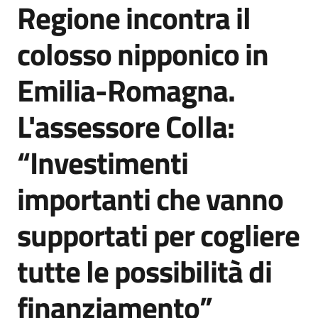
Regione incontra il
Agenzia
di
colosso nipponico in
informazione
e
Emilia-Romagna.
comunicazione
L'assessore Colla:
Seguici
“Investimenti
su
importanti che vanno
supportati per cogliere
tutte le possibilità di
finanziamento”