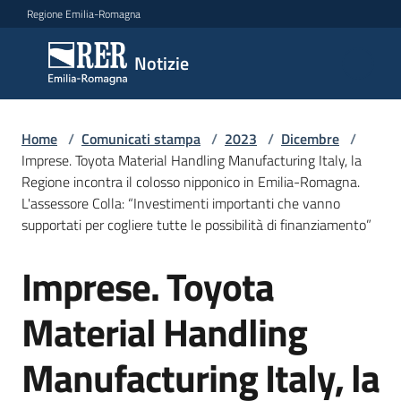
Vai al contenuto
Vai alla navigazione
Vai al footer
Regione Emilia-Romagna
Notizie
Notizie
Home
Comunicati
/
Comunicati stampa
/
2023
/
Dicembre
/
Imprese. Toyota Material Handling Manufacturing Italy, la
stampa
Menu selezionato
Regione incontra il colosso nipponico in Emilia-Romagna.
L'assessore Colla: “Investimenti importanti che vanno
Cerca
supportati per cogliere tutte le possibilità di finanziamento”
un
comunicato
Imprese. Toyota
Salta al contenuto
Risorse
Material Handling
Manufacturing Italy, la