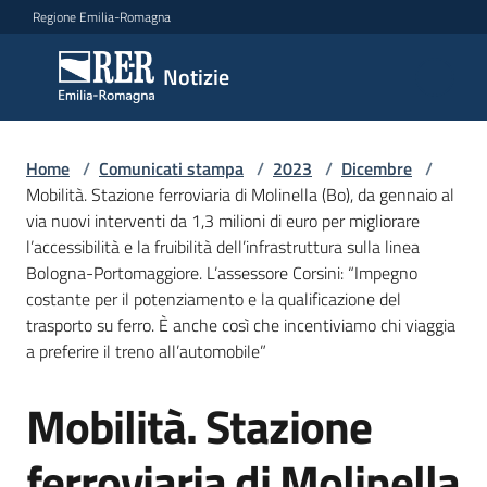
Vai al contenuto
Vai alla navigazione
Vai al footer
Regione Emilia-Romagna
Notizie
Notizie
Home
Comunicati
/
Comunicati stampa
/
2023
/
Dicembre
/
Mobilità. Stazione ferroviaria di Molinella (Bo), da gennaio al
stampa
Menu selezionato
via nuovi interventi da 1,3 milioni di euro per migliorare
l’accessibilità e la fruibilità dell’infrastruttura sulla linea
Cerca
Bologna-Portomaggiore. L’assessore Corsini: “Impegno
un
costante per il potenziamento e la qualificazione del
comunicato
trasporto su ferro. È anche così che incentiviamo chi viaggia
a preferire il treno all’automobile”
Risorse
Mobilità. Stazione
Salta al contenuto
ferroviaria di Molinella