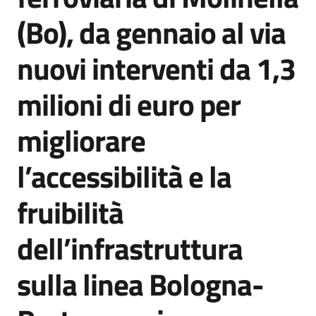
Agenzia
(Bo), da gennaio al via
di
informazione
nuovi interventi da 1,3
e
comunicazione
milioni di euro per
migliorare
Seguici
su
l’accessibilità e la
fruibilità
dell’infrastruttura
sulla linea Bologna-