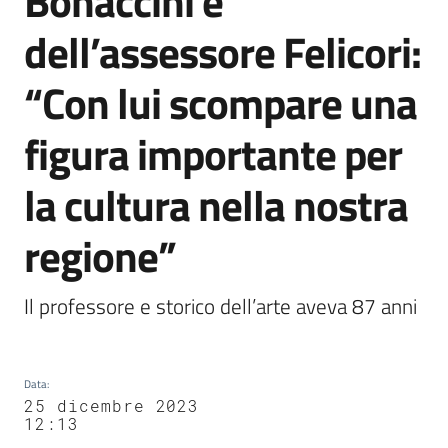
Bonaccini e
Agenzia
dell’assessore Felicori:
di
informazione
“Con lui scompare una
e
comunicazione
figura importante per
la cultura nella nostra
Seguici
su
regione”
Il professore e storico dell’arte aveva 87 anni
Data
:
25 dicembre 2023
12:13