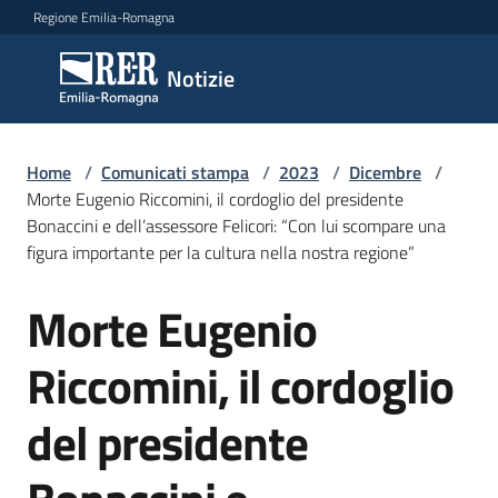
Vai al contenuto
Vai alla navigazione
Vai al footer
Regione Emilia-Romagna
Notizie
Notizie
Home
Comunicati
/
Comunicati stampa
/
2023
/
Dicembre
/
Morte Eugenio Riccomini, il cordoglio del presidente
stampa
Menu selezionato
Bonaccini e dell’assessore Felicori: “Con lui scompare una
figura importante per la cultura nella nostra regione”
Cerca
un
Morte Eugenio
comunicato
Salta al contenuto
Riccomini, il cordoglio
Risorse
del presidente