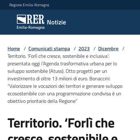
Vai al contenuto
Vai alla navigazione
Vai al footer
Regione Emilia-Romagna
Notizie
Notizie
Home
Comunicati
/
Comunicati stampa
/
2023
/
Dicembre
/
Territorio. ‘Forlì che cresce, sostenibile e inclusiva’:
stampa
Menu selezionato
presentata oggi l’Agenda trasformativa urbana per lo
sviluppo sostenibile (Atuss). Otto progetti per un
Cerca
investimento di oltre 13 milioni di euro. Bonaccini:
un
“Valorizzare le vocazioni dei territori e generare sviluppo
comunicato
ecosostenibile con una programmazione condivisa è un
obiettivo prioritario della Regione”
Risorse
Territorio. ‘Forlì che
Salta al contenuto
cresce, sostenibile e