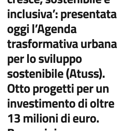
Agenzia
inclusiva’: presentata
di
informazione
oggi l’Agenda
e
comunicazione
trasformativa urbana
per lo sviluppo
Seguici
su
sostenibile (Atuss).
Otto progetti per un
investimento di oltre
13 milioni di euro.