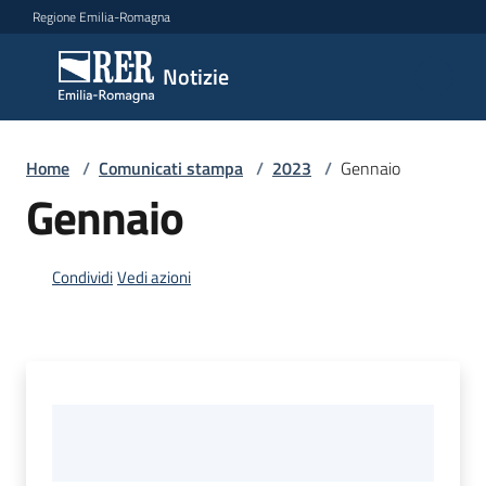
Vai al contenuto
Vai alla navigazione
Vai al footer
Regione Emilia-Romagna
Notizie
Notizie
Home
Comunicati
/
Comunicati stampa
/
2023
/
Gennaio
stampa
Gennaio
Menu selezionato
Cerca
Condividi
Vedi azioni
un
comunicato
Risorse