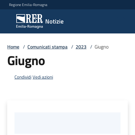
Vai al contenuto
Vai alla navigazione
Vai al footer
Regione Emilia-Romagna
Notizie
Notizie
Home
Comunicati
/
Comunicati stampa
/
2023
/
Giugno
stampa
Giugno
Menu selezionato
Cerca
Condividi
Vedi azioni
un
comunicato
Risorse