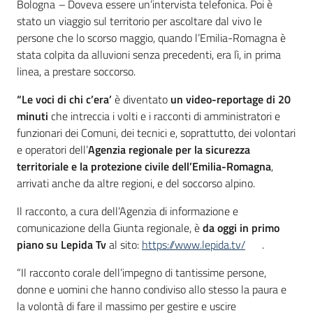
Contenuto
Bologna
–
Doveva essere un’intervista telefonica. Poi è
stato un viaggio sul territorio per ascoltare dal vivo le
persone che lo scorso maggio, quando l’Emilia-Romagna è
stata colpita da alluvioni senza precedenti, era lì, in prima
linea, a prestare soccorso.
“Le voci di chi c’era’
è diventato
un video-reportage di 20
minuti
che intreccia i volti e i racconti di amministratori e
funzionari dei Comuni, dei tecnici e, soprattutto, dei volontari
e operatori dell’
Agenzia regionale per la sicurezza
territoriale e la protezione civile dell’Emilia-Romagna
,
arrivati anche da altre regioni, e del soccorso alpino.
Il racconto, a cura dell’Agenzia di informazione e
comunicazione della Giunta regionale, è
da oggi in primo
piano su Lepida Tv
al sito:
https://www.lepida.tv/
.
“Il racconto corale dell’impegno di tantissime persone,
donne e uomini che hanno condiviso allo stesso la paura e
la volontà di fare il massimo per gestire e uscire