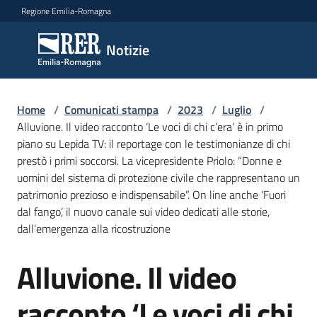
Vai al contenuto
Vai alla navigazione
Vai al footer
Regione Emilia-Romagna
Notizie
Notizie
Home
Comunicati
/
Comunicati stampa
/
2023
/
Luglio
/
Alluvione. Il video racconto ‘Le voci di chi c’era’ è in primo
stampa
Menu selezionato
piano su Lepida TV: il reportage con le testimonianze di chi
prestò i primi soccorsi. La vicepresidente Priolo: “Donne e
Cerca
uomini del sistema di protezione civile che rappresentano un
un
patrimonio prezioso e indispensabile”. On line anche ‘Fuori
comunicato
dal fango’, il nuovo canale sui video dedicati alle storie,
dall’emergenza alla ricostruzione
Risorse
Alluvione. Il video
Salta al contenuto
racconto ‘Le voci di chi