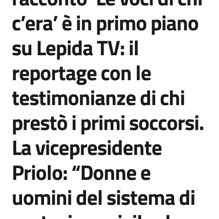
Agenzia
c’era’ è in primo piano
di
informazione
su Lepida TV: il
e
comunicazione
reportage con le
testimonianze di chi
Seguici
su
prestò i primi soccorsi.
La vicepresidente
Priolo: “Donne e
uomini del sistema di