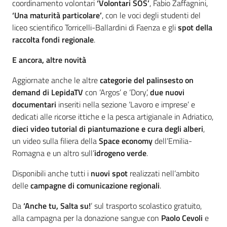
coordinamento volontari
‘Volontari SOS’
, Fabio Zaffagnini,
‘Una maturità particolare’
, con le voci degli studenti del
liceo scientifico Torricelli-Ballardini di Faenza e gli
spot della
raccolta fondi regionale
.
E ancora, altre novità
Aggiornate anche le altre
categorie del palinsesto on
demand di LepidaTV
con ‘Argos’ e ‘Dory’,
due nuovi
documentari
inseriti nella sezione ‘Lavoro e imprese’ e
dedicati alle ricorse ittiche e la pesca artigianale in Adriatico,
dieci video tutorial di piantumazione e cura degli alberi
,
un video sulla filiera della
Space economy
dell’Emilia-
Romagna e un altro sull’
idrogeno verde
.
Disponibili anche tutti i
nuovi spot
realizzati nell’ambito
delle
campagne di comunicazione regionali
.
Da
‘Anche tu, Salta su!
’ sul trasporto scolastico gratuito,
alla campagna per la donazione sangue con
Paolo Cevoli
e