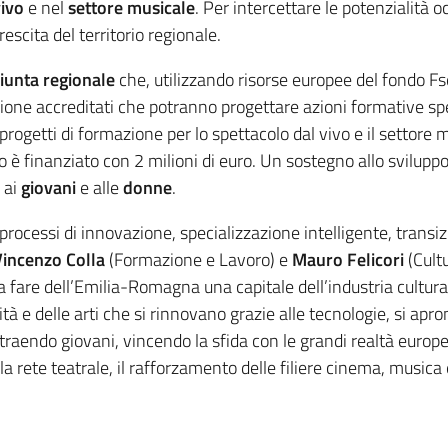
vivo
e nel
settore musicale
. Per intercettare le potenzialità o
scita del territorio regionale.
iunta regionale
che, utilizzando risorse europee del fondo
zione accreditati che potranno progettare azioni formative sp
r progetti di formazione per lo spettacolo dal vivo e il settore
vo è finanziato con 2 milioni di euro. Un sostegno allo svilupp
 ai
giovani
e alle
donne
.
ocessi di innovazione, specializzazione intelligente, transizio
Vincenzo Colla
(Formazione e Lavoro) e
Mauro Felicori
(Cult
 a fare dell’Emilia-Romagna una capitale dell’industria cultura
ità e delle arti che si rinnovano grazie alle tecnologie, si ap
 attraendo giovani, vincendo la sfida con le grandi realtà euro
a rete teatrale, il rafforzamento delle filiere cinema, musica e