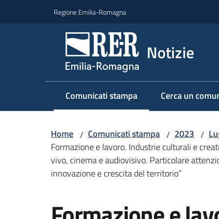
Vai al contenuto
Vai alla navigazione
Vai al footer
Regione Emilia-Romagna
Notizie
Comunicati stampa
Cerca un comun
Menu selezionato
Home
Comunicati stampa
2023
Lu
/
/
/
Formazione e lavoro. Industrie culturali e crea
vivo, cinema e audiovisivo. Particolare attenzio
innovazione e crescita del territorio”
Salta al contenuto
Formazione e lavo