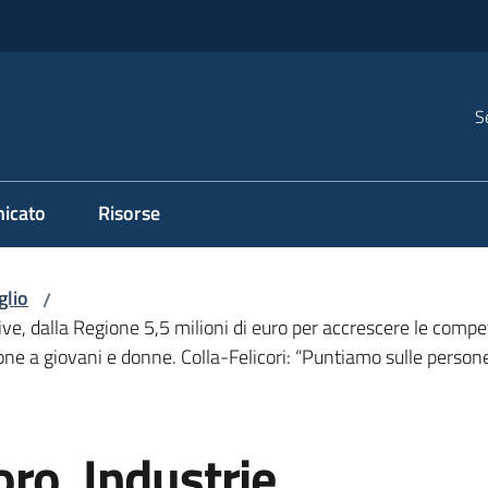
S
icato
Risorse
glio
/
tive, dalla Regione 5,5 milioni di euro per accrescere le comp
ne a giovani e donne. Colla-Felicori: “Puntiamo sulle persone 
ro. Industrie