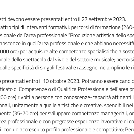
getti devono essere presentati entro il 27 settembre 2023.
attro tipi di interventi formativi: percorsi di formazione (24
ssionale dell’area professionale “Produzione artistica dello s
onoscenze in quell’area professionale e che abbiano necessi
.000 ore) per acquisire alte competenze specialistiche a soste
le dello spettacolo dal vivo e del settore musicale; percorsi
lle specificità di singoli festival e rassegne, ne amplino le r
e presentati entro il 10 ottobre 2023. Potranno essere candid
icato di Competenze o di Qualifica Professionale dell’area pr
00 ore) rivolti a persone con conoscenze-capacità attinenti l’
i, unitamente a quelle artistiche e creative, spendibili nei p
anente (35-70 ore) per sviluppare competenze manageriali, or
rea professionale e con pregresse esperienze lavorative di c
ti con un accresciuto profilo professionale e competitivo; Per