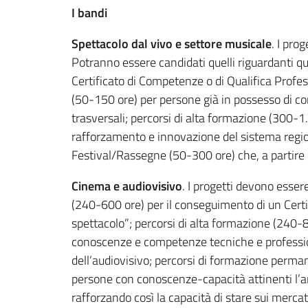
I bandi
Spettacolo dal vivo e settore musicale
. I pro
Potranno essere candidati quelli riguardanti qu
Certificato di Competenze o di Qualifica Profe
(50-150 ore) per persone già in possesso di c
trasversali; percorsi di alta formazione (300-1
rafforzamento e innovazione del sistema regiona
Festival/Rassegne (50-300 ore) che, a partire da
Cinema e audiovisivo
. I progetti devono esser
(240-600 ore) per il conseguimento di un Certif
spettacolo”; percorsi di alta formazione (240-8
conoscenze e competenze tecniche e professional
dell’audiovisivo; percorsi di formazione perm
persone con conoscenze-capacità attinenti l’a
rafforzando così la capacità di stare sui merca