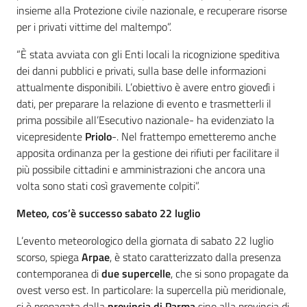
insieme alla Protezione civile nazionale, e recuperare risorse
per i privati vittime del maltempo”.
“È stata avviata con gli Enti locali la ricognizione speditiva
dei danni pubblici e privati, sulla base delle informazioni
attualmente disponibili. L’obiettivo è avere entro giovedì i
dati, per preparare la relazione di evento e trasmetterli il
prima possibile all’Esecutivo nazionale- ha evidenziato la
vicepresidente
Priolo
-. Nel frattempo emetteremo anche
apposita ordinanza per la gestione dei rifiuti per facilitare il
più possibile cittadini e amministrazioni che ancora una
volta sono stati così gravemente colpiti”.
Meteo, cos’è successo sabato 22 luglio
L’evento meteorologico della giornata di sabato 22 luglio
scorso, spiega
Arpae
, è stato caratterizzato dalla presenza
contemporanea di
due supercelle
, che si sono propagate da
ovest verso est. In particolare: la supercella più meridionale,
si è propagata dalla
provincia di Parma
sino alla provincia di