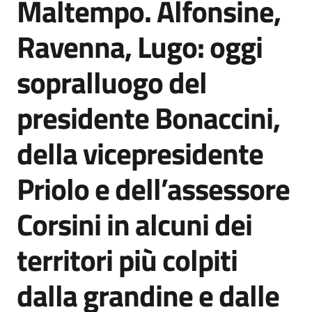
Maltempo. Alfonsine,
Salta al contenuto
Agenzia
di
Ravenna, Lugo: oggi
informazione
e
sopralluogo del
comunicazione
presidente Bonaccini,
Seguici
della vicepresidente
su
Priolo e dell’assessore
Corsini in alcuni dei
territori più colpiti
dalla grandine e dalle