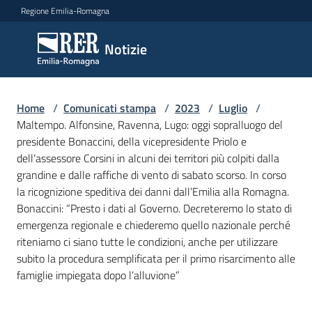
Vai al contenuto
Vai alla navigazione
Vai al footer
Regione Emilia-Romagna
Notizie
Notizie
Home
Comunicati
/
Comunicati stampa
/
2023
/
Luglio
/
Maltempo. Alfonsine, Ravenna, Lugo: oggi sopralluogo del
stampa
Menu selezionato
presidente Bonaccini, della vicepresidente Priolo e
dell’assessore Corsini in alcuni dei territori più colpiti dalla
Cerca
grandine e dalle raffiche di vento di sabato scorso. In corso
un
la ricognizione speditiva dei danni dall’Emilia alla Romagna.
comunicato
Bonaccini: “Presto i dati al Governo. Decreteremo lo stato di
emergenza regionale e chiederemo quello nazionale perché
Risorse
riteniamo ci siano tutte le condizioni, anche per utilizzare
subito la procedura semplificata per il primo risarcimento alle
famiglie impiegata dopo l’alluvione”